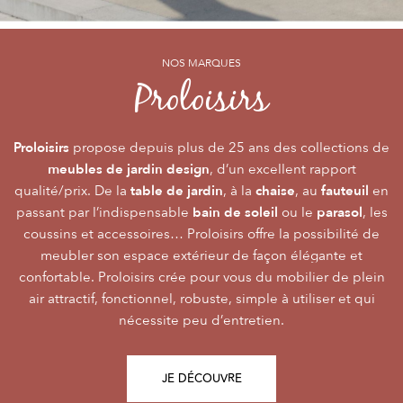
NOS MARQUES
NOS MARQUES
NOS MARQUES
Alizé
Océo
Proloisirs
by PROLOISIRS
by PROLOISIRS
Proloisirs
Océo
Alizé
mobilier Premium
crée du
est LA marque du mobilier de jardin contemporain
propose depuis plus de 25 ans des collections de
, pour vivre l’extérieur avec
meubles de jardin design
accessibilité du prix
raffinement et participer de façon inoubliable aux grandes
dont la conception et l’
, d’un excellent rapport
font qu’elle
table de jardin
chaise
fauteuil
qualité/prix. De la
émotions de la vie. Le mobilier Océo, de par la qualité de
s’adresse au plus grand nombre.
, à la
, au
en
bain de soleil
parasol
passant par l’indispensable
ses différents matériaux et de sa fabrication, se joue des
Le mobilier d’extérieur Alizé apporte un souffle bien
ou le
, les
style
extérieur
frontières d’usage. Voir son
coussins et accessoires… Proloisirs offre la possibilité de
agréable empreint de
, fonctionnalité, facilité
comme une pièce à
Repas
Salon
Détente
d’utilisation, prix, pour des instants
part entière nécessite du style et le soin des détails.
meubler son espace extérieur de façon élégante et
,
,
.
plateaux
confortable. Proloisirs crée pour vous du mobilier de plein
Alizé est créée pour bien vivre dehors, dans la joie, la
L’illustration Océo passe par la qualité des
tables
Trespa® qui équipent en exclusivité de nombreuses
air attractif, fonctionnel, robuste, simple à utiliser et qui
modernité, la simplicité, le plaisir d’être ensemble !
de jardin
nécessite peu d’entretien.
pour un plaisir d’usage durable.
JE DÉCOUVRE
JE DÉCOUVRE
JE DÉCOUVRE