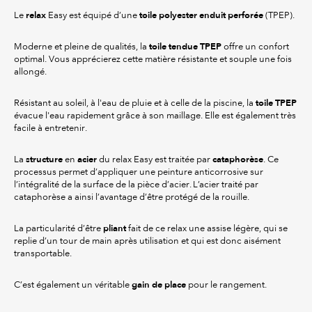
relax
toile polyester enduit perforée
Le
Easy est équipé d’une
(TPEP).
toile tendue TPEP
Moderne et pleine de qualités, la
offre un confort
optimal. Vous apprécierez cette matière résistante et souple une fois
allongé.
toile TPEP
Résistant au soleil, à l'eau de pluie et à celle de la piscine, la
évacue l'eau rapidement grâce à son maillage. Elle est également très
facile à entretenir.
structure
acier
cataphorèse
La
en
du relax Easy est traitée par
. Ce
processus permet d’appliquer une peinture anticorrosive sur
l’intégralité de la surface de la pièce d’acier. L’acier traité par
cataphorèse a ainsi l’avantage d’être protégé de la rouille.
pliant
La particularité d’être
fait de ce relax une assise légère, qui se
replie d’un tour de main après utilisation et qui est donc aisément
transportable.
gain de place
C’est également un véritable
pour le rangement.