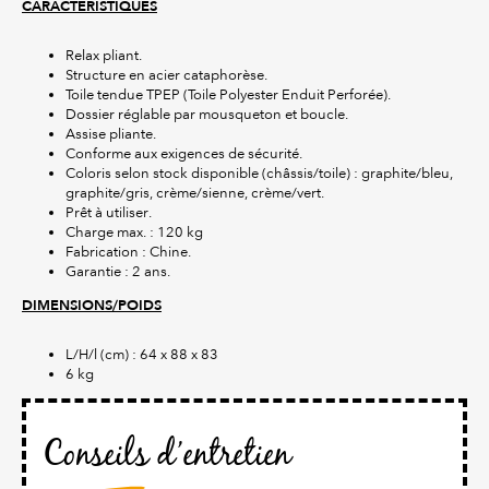
CARACTERISTIQUES
Relax pliant.
Structure en acier cataphorèse.
Toile tendue TPEP (Toile Polyester Enduit Perforée).
Dossier réglable par mousqueton et boucle.
Assise pliante.
Conforme aux exigences de sécurité.
Coloris selon stock disponible (châssis/toile) : graphite/bleu,
graphite/gris, crème/sienne, crème/vert.
Prêt à utiliser.
Charge max. : 120 kg
Fabrication : Chine.
Garantie : 2 ans.
DIMENSIONS/POIDS
L/H/l (cm) : 64 x 88 x 83
6 kg
Conseils d’entretien