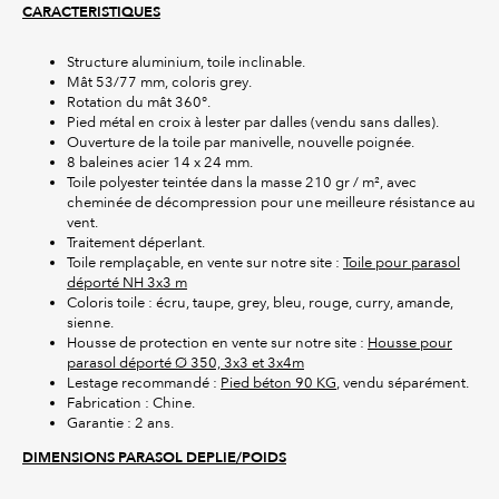
CARACTERISTIQUES
Structure aluminium, toile inclinable.
Mât 53/77 mm, coloris grey.
Rotation du mât 360°.
Pied métal en croix à lester par dalles (vendu sans dalles).
Ouverture de la toile par manivelle, nouvelle poignée.
8 baleines acier 14 x 24 mm.
Toile polyester teintée dans la masse 210 gr / m², avec
cheminée de décompression pour une meilleure résistance au
vent.
Traitement déperlant.
Toile remplaçable, en vente sur notre site :
Toile pour parasol
déporté NH 3x3 m
Coloris toile : écru, taupe, grey, bleu, rouge, curry, amande,
sienne.
Housse de protection en vente sur notre site :
Housse pour
parasol déporté Ø 350, 3x3 et 3x4m
Lestage recommandé :
Pied béton 90 KG
, vendu séparément.
Fabrication : Chine.
Garantie : 2 ans.
DIMENSIONS PARASOL DEPLIE/POIDS