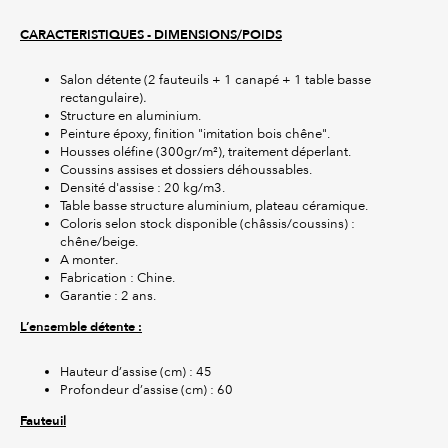
CARACTERISTIQUES - DIMENSIONS/POIDS
Salon détente (2 fauteuils + 1 canapé + 1 table basse
rectangulaire)
.
Structure en aluminium.
Peinture époxy, finition "imitation bois chêne".
Housses oléfine (300gr/m²), traitement déperlant.
Coussins assises et dossiers déhoussables.
Densité d'assise : 20 kg/m3.
Table basse structure aluminium, plateau céramique.
Coloris selon stock disponible (châssis/coussins) :
chêne/beige.
A monter.
Fabrication : Chine.
Garantie : 2 ans.
L’ensemble détente :
Hauteur d’assise (cm) : 45
Profondeur d’assise (cm) : 60
Fauteuil