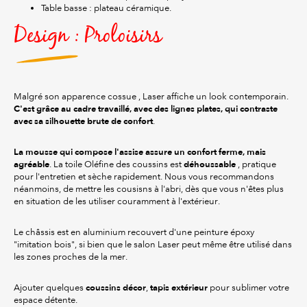
Table basse : plateau céramique.
Design : Proloisirs
Malgré son apparence cossue , Laser affiche un look contemporain.
C'est grâce au cadre travaillé, avec des lignes plates, qui contraste
avec sa silhouette brute de confort
.
La mousse qui compose l'assise assure un confort ferme, mais
agréable
déhoussable
. La toile Oléfine des coussins est
, pratique
pour l'entretien et sèche rapidement. Nous vous recommandons
néanmoins, de mettre les cousisns à l'abri, dès que vous n'êtes plus
en situation de les utiliser couramment à l'extérieur.
Le châssis est en aluminium recouvert d'une peinture époxy
"imitation bois", si bien que le salon Laser peut même être utilisé dans
les zones proches de la mer.
coussins décor
tapis extérieur
Ajouter quelques
,
pour sublimer votre
espace détente.