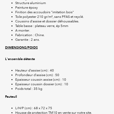
Structure aluminium
Peinture époxy
Finition des accoudoirs "imitation bois"
Toile polyester 210 gr/m², sans PFAS et reyclé.
Coussins d'assise et dossier déhoussables.
Table basse : plateau verre, ép 5mm
A monter.
Fabrication : Chine.
Garantie : 2 ans.
DIMENSIONS/POIDS
L'ensemble détente
Hauteur d'assise (cm) : 40
Profondeur d'assise (cm) : 50
Epaisseur coussin assise (cm) : 10
Epaisseur coussin dossier (cm) : 10
Poids total : 35 kg
Fauteuil
L/H/P (cm) : 68 x 72 x 75
Housse de protection TM10 en vente sur notre site.