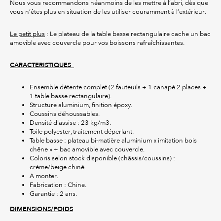
Nous vous recommandons néanmoins de les mettre à l’abri, dès que
vous n’êtes plus en situation de les utiliser couramment à l’extérieur.
Le petit plus
: Le plateau de la table basse rectangulaire cache un bac
amovible avec couvercle pour vos boissons rafraîchissantes.
CARACTERISTIQUES
Ensemble détente complet (2 fauteuils + 1 canapé 2 places +
1 table basse rectangulaire).
Structure aluminium, finition époxy.
Coussins déhoussables.
Densité d'assise : 23 kg/m3.
Toile polyester, traitement déperlant.
Table basse : plateau bi-matière aluminium « imitation bois
chêne » + bac amovible avec couvercle.
Coloris selon stock disponible (châssis/coussins) :
crème/beige chiné.
A monter.
Fabrication : Chine.
Garantie : 2 ans.
DIMENSIONS/POIDS