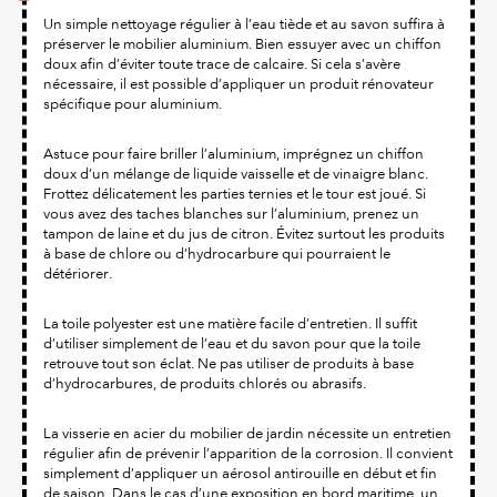
Un simple nettoyage régulier à l’eau tiède et au savon suffira à
préserver le mobilier aluminium. Bien essuyer avec un chiffon
doux afin d’éviter toute trace de calcaire. Si cela s’avère
nécessaire, il est possible d’appliquer un produit rénovateur
spécifique pour aluminium.
Astuce pour faire briller l’aluminium, imprégnez un chiffon
doux d’un mélange de liquide vaisselle et de vinaigre blanc.
Frottez délicatement les parties ternies et le tour est joué. Si
vous avez des taches blanches sur l’aluminium, prenez un
tampon de laine et du jus de citron. Évitez surtout les produits
à base de chlore ou d’hydrocarbure qui pourraient le
détériorer.
La toile polyester est une matière facile d’entretien. Il suffit
d’utiliser simplement de l’eau et du savon pour que la toile
retrouve tout son éclat. Ne pas utiliser de produits à base
d’hydrocarbures, de produits chlorés ou abrasifs.
La visserie en acier du mobilier de jardin nécessite un entretien
régulier afin de prévenir l’apparition de la corrosion. Il convient
simplement d’appliquer un aérosol antirouille en début et fin
de saison. Dans le cas d’une exposition en bord maritime, un