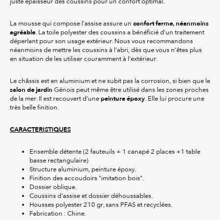
juste épaisseur des coussins pour un confort optimal.
confort ferme, néanmoins
La mousse qui compose l’assise assure un
agréable
. La toile polyester des coussins a bénéficié d’un traitement
déperlant pour son usage extérieur. Nous vous recommandons
néanmoins de mettre les coussins à l’abri, dès que vous n’êtes plus
en situation de les utiliser couramment à l’extérieur.
Le châssis est en aluminium et ne subit pas la corrosion, si bien que le
salon de jardin
Génois peut même être utilisé dans les zones proches
peinture époxy
de la mer. Il est recouvert d’une
. Elle lui procure une
très belle finition.
CARACTERISTIQUES
Ensemble détente (2 fauteuils + 1 canapé 2 places +1 table
basse rectangulaire)
Structure aluminium, peinture époxy.
Finition des accoudoirs "imitation bois".
Dossier oblique.
Coussins d'assise et dossier déhoussables.
Housses polyester 210 gr, sans PFAS et recyclées.
Fabrication : Chine.