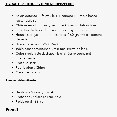
CARACTERISTIQUES - DIMENSIONS/POIDS
Salon détente (2 fauteuils + 1 canapé + 1 table basse
rectangulaire).
Châssis en aluminium, peinture époxy "imitation bois".
Structure habillée de résine tressée synthétique.
Housses polyester déhoussables (260 gr/m²), traitement
déperlant.
Densité d'assise : 25 kg/m3.
Table basse structure aluminium "imitation bois"
Coloris selon stock disponible (châssis/coussins) :
chêne/beige.
Prêt à utiliser.
Fabrication : Chine
Garantie : 2 ans.
L’ensemble détente :
Hauteur d’assise (cm) : 40
Profondeur d’assise (cm) : 50
Poids total : 66 kg.
Fauteuil