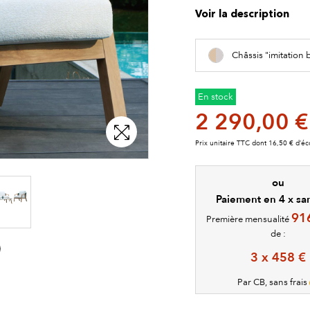
Voir la description
Châssis "imitation 
En stock
2 290,00 €
Prix unitaire TTC dont 16,50 € d’éc
ou
Paiement en 4 x san
91
Première mensualité
de :
3 x 458 €
Par CB, sans frais