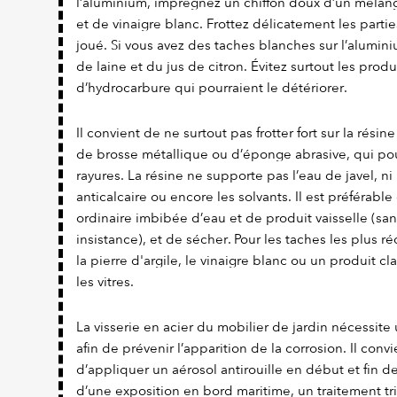
l’aluminium, imprégnez un chiffon doux d’un mélang
et de vinaigre blanc. Frottez délicatement les parties
joué. Si vous avez des taches blanches sur l’alumi
de laine et du jus de citron. Évitez surtout les prod
d’hydrocarbure qui pourraient le détériorer.
Il convient de ne surtout pas frotter fort sur la résine
de brosse métallique ou d’éponge abrasive, qui po
rayures. La résine ne supporte pas l’eau de javel, ni
anticalcaire ou encore les solvants. Il est préférabl
ordinaire imbibée d’eau et de produit vaisselle (san
insistance), et de sécher. Pour les taches les plus r
la pierre d'argile, le vinaigre blanc ou un produit c
les vitres.
La visserie en acier du mobilier de jardin nécessite 
afin de prévenir l’apparition de la corrosion. Il con
d’appliquer un aérosol antirouille en début et fin d
d’une exposition en bord maritime, un traitement tr