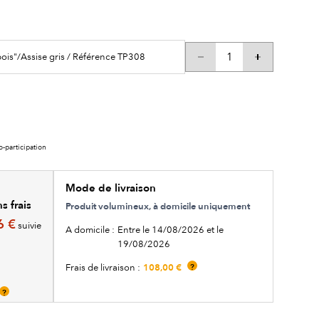
bois"/Assise gris / Référence TP308
o-participation
Mode de livraison
s frais
Produit volumineux, à domicile uniquement
6 €
suivie
A domicile :
Entre le 14/08/2026 et le
19/08/2026
108,00 €
Frais de livraison :
?
?