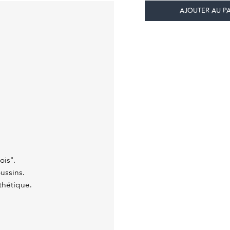
ois".
ussins.
thétique.