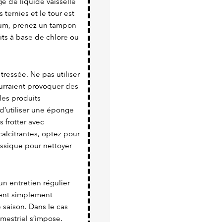
e de liquide vaisselle
 ternies et le tour est
nium, prenez un tampon
uits à base de chlore ou
 tressée. Ne pas utiliser
urraient provoquer des
 les produits
e d’utiliser une éponge
s frotter avec
écalcitrantes, optez pour
lassique pour nettoyer
un entretien régulier
vient simplement
e saison. Dans le cas
imestriel s’impose.