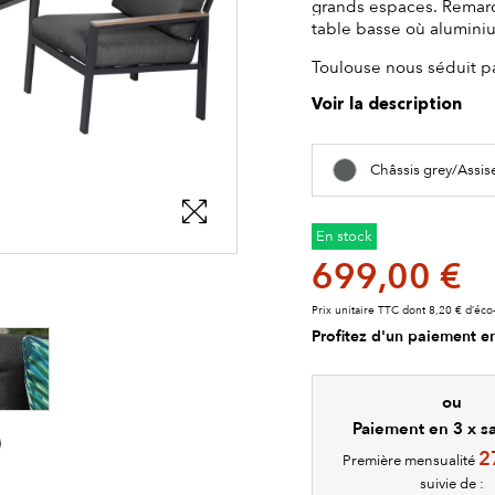
grands espaces. Remarqu
table basse où aluminiu
Toulouse nous séduit pa
Voir la description
Châssis grey/Assis
En stock
699,00 €
les détails du produit
Prix unitaire TTC dont 8,20 € d’éco-
Profitez d'un paiement en
ou
Paiement en 3 x sa
2
Première mensualité
suivie de :