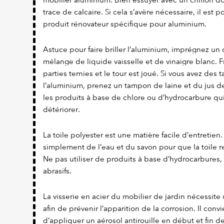
mobilier aluminium. Bien essuyer avec un chiffon dou
trace de calcaire. Si cela s’avère nécessaire, il est 
produit rénovateur spécifique pour aluminium.
Astuce pour faire briller l’aluminium, imprégnez un 
mélange de liquide vaisselle et de vinaigre blanc. F
parties ternies et le tour est joué. Si vous avez des
l’aluminium, prenez un tampon de laine et du jus de 
les produits à base de chlore ou d’hydrocarbure qui
détériorer.
La toile polyester est une matière facile d’entretien. Il
simplement de l’eau et du savon pour que la toile re
Ne pas utiliser de produits à base d’hydrocarbures,
abrasifs.
La visserie en acier du mobilier de jardin nécessite 
afin de prévenir l’apparition de la corrosion. Il con
d’appliquer un aérosol antirouille en début et fin d