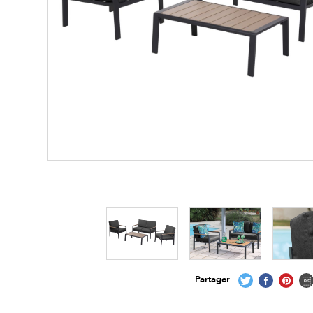
Les zones cliquables
permettent d'afficher 
Partager