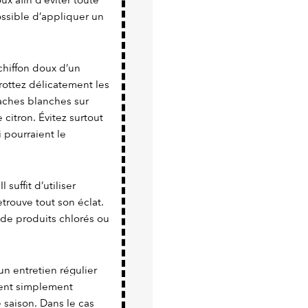
x afin d’éviter toute
possible d’appliquer un
chiffon doux d’un
rottez délicatement les
 taches blanches sur
citron. Évitez surtout
 pourraient le
 suffit d’utiliser
trouve tout son éclat.
 de produits chlorés ou
un entretien régulier
vient simplement
e saison. Dans le cas