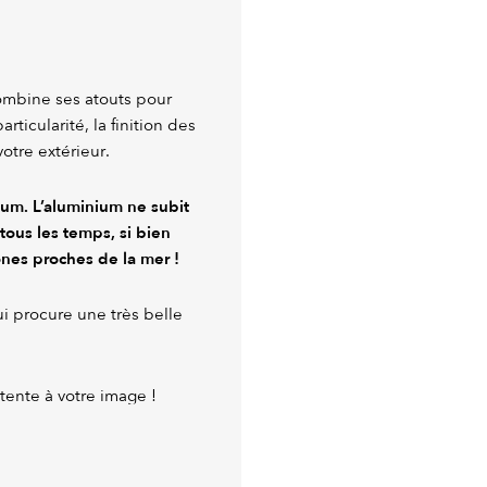
ombine ses atouts pour
rticularité, la finition des
otre extérieur.
nium.
L’aluminium ne subit
r tous les temps, si bien
ones proches de la mer !
lui procure une très belle
étente à votre image !