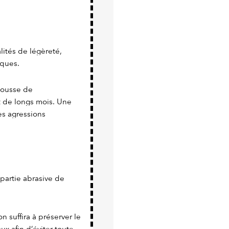
ités de légèreté,
iques.
 housse de
t de longs mois. Une
es agressions
a partie abrasive de
n suffira à préserver le