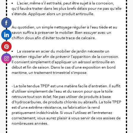
L’acier, même s’il est traité, peut être sujet à la corrosion,
qu’il faudra traiter dans les plus brefs délais pour ne pas qu’elle
s’étende. Appliquer alors un produit antirouille.
Au quotidien, un simple nettoyage régulier à l’eau tiède et au
savon suffira à préserver le mobilier. Bien essuyer avec un
chiffon doux afin d’éviter toute trace de calcaire.
La visserie en acier du mobilier de jardin nécessite un
entretien régulier afin de prévenir l’apparition de la corrosion.
Il convient simplement d’appliquer un aérosol antirouille en
début et fin de saison. Dans le cas d’une exposition en bord
maritime, un traitement trimestriel s’impose.
- La toile tendue TPEP est une matière facile d’entretien. Il suffit
d’utiliser simplement de l’eau et du savon pour que la toile
retrouve tout son éclat. Ne pas utiliser de produits à base
d’hydrocarbures, de produits chlorés ou abrasifs. La toile TPEP
est d’une extrême résistance, sa fabrication la rend
pratiquement indéchirable. Si vous l’utilisez et l’entretenez
correctement, vous aurez plaisir à vous servir de vos assises de
nombreuses années.