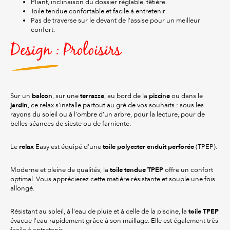
Pliant, inclinaison du dossier réglable, têtière.
Toile tendue confortable et facile à entretenir.
Pas de traverse sur le devant de l'assise pour un meilleur
confort.
Design : Proloisirs
balcon
terrasse
piscine
Sur un
, sur une
, au bord de la
ou dans le
jardin
, ce relax s’installe partout au gré de vos souhaits : sous les
rayons du soleil ou à l’ombre d’un arbre, pour la lecture, pour de
belles séances de sieste ou de farniente.
relax
toile polyester enduit perforée
Le
Easy est équipé d’une
(TPEP).
toile tendue TPEP
Moderne et pleine de qualités, la
offre un confort
optimal. Vous apprécierez cette matière résistante et souple une fois
allongé.
toile TPEP
Résistant au soleil, à l'eau de pluie et à celle de la piscine, la
évacue l'eau rapidement grâce à son maillage. Elle est également très
facile à entretenir.