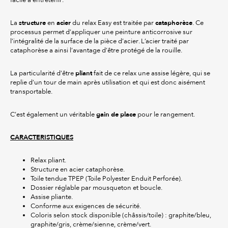
structure
acier
cataphorèse
La
en
du relax Easy est traitée par
. Ce
processus permet d’appliquer une peinture anticorrosive sur
l’intégralité de la surface de la pièce d’acier. L’acier traité par
cataphorèse a ainsi l’avantage d’être protégé de la rouille.
pliant
La particularité d’être
fait de ce relax une assise légère, qui se
replie d’un tour de main après utilisation et qui est donc aisément
transportable.
gain de place
C’est également un véritable
pour le rangement.
CARACTERISTIQUES
Relax pliant.
Structure en acier cataphorèse.
Toile tendue TPEP (Toile Polyester Enduit Perforée).
Dossier réglable par mousqueton et boucle.
Assise pliante.
Conforme aux exigences de sécurité.
Coloris selon stock disponible (châssis/toile) : graphite/bleu,
graphite/gris, crème/sienne, crème/vert.