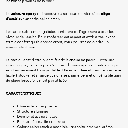
les zones proches de la mer !
peinture époxy
siège
La
qui recouvre la structure confère à ce
d’extérieur
une très belle finition.
Les lattes subtilement galbées confèrent de l’agrément à tous les
niveaux de l’assise. Pour renforcer cet aspect et offrir à vos invités
tout le confort qu’ils apprécieront, vous pourrez adjoindre un
coussin de chaise.
chaise de jardin
La particularité d’être pliante fait de la
Lucca une
assise légère, qui se replie d’un tour de main après utilisation et qui
est donc aisément transportable. Elle est étudiée et conçue pour être
facile à stocker et à ranger. La chaise pliante permet un véritable gain
de place lorsqu'elle n'est pas utilisée.
CARACTERISTIQUES
Chaise de jardin pliante.
Structure aluminium.
Dossier et assise à lattes.
Peinture époxy, finition mate.
Coloris selon stock disponible : graphite, amande, crème,