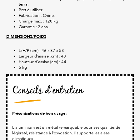
terra.
Prêt à utiliser.
Fabrication : Chine.
Charge max. : 120 kg
Garantie : 2 ans.
DIMENSIONS/POIDS
L/H/P (cm) : 46 x 87 x 53
Largeur d’assise (cm) : 40
Hauteur d’assise (cm) : 44
5 kg
Conseils d’entretien
Préconisations de bon usage :
L'aluminium est un métal remarquable pour ses qualités de
légèreté, résistance à l'oxydation. Il supporte les aléas
climatiques.