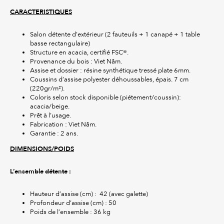
CARACTERISTIQUES
Salon détente d’extérieur (2 fauteuils + 1 canapé + 1 table
basse rectangulaire)
Structure en acacia, certifié FSC®.
Provenance du bois : Viet Nâm.
Assise et dossier : résine synthétique tressé plate 6mm.
Coussins d’assise polyester déhoussables, épais. 7 cm
(220gr/m²).
Coloris selon stock disponible (piétement/coussin):
acacia/beige.
Prêt à l’usage.
Fabrication : Viet Nâm.
Garantie : 2 ans.
DIMENSIONS/POIDS
L’ensemble détente :
Hauteur d’assise (cm) : 42 (avec galette)
Profondeur d’assise (cm) : 50
Poids de l’ensemble : 36 kg