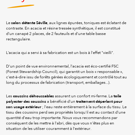
salon détente Séville
Le
, aux lignes épurées, toniques est éclatant de
contraste. En acacia et résine tressée synthétique, il est constitué
d’un canapé 2 places, de 2 fauteuils et d’une table basse
rectangulaire.
L’acacia qui a servi à sa fabrication est un bois à l'effet "vieilli".
D’un point de vue environnemental, l’acacia est éco-certifié FSC
(Forest Stewardship Council), qui garantit un bois « responsable »,
c'est-à-dire issu de forêts gérées écologiquement et contrôlé tout au
long du processus de fabrication (transport, emballages...).
coussins déhoussables
toile
Les
assurent un confort mi-ferme. La
polyester des coussins
traitement déperlant pour
a bénéficié d’un
son usage extérieur
; l'eau reste entièrement à la surface du tissu. Le
tissu des coussins perd ses propriétés lorsqu'il est au contact d’une
quantité d’eau trop importante. Nous vous recommandons par
conséquent de les mettre à l’abri, dès que vous n’êtes plus en
situation de les utiliser couramment à l’extérieur.