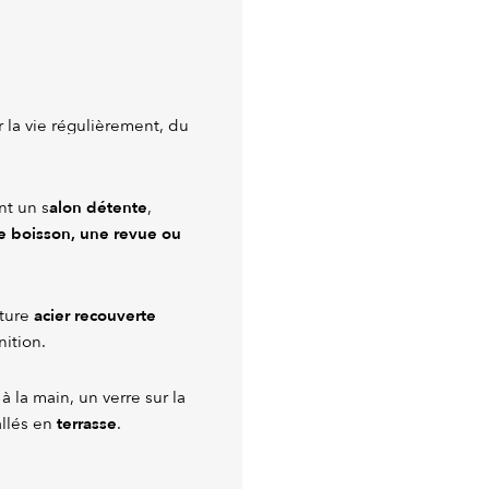
r la vie régulièrement, du
alon détente
nt un s
,
e boisson, une revue ou
acier recouverte
cture
nition.
 la main, un verre sur la
terrasse
allés en
.