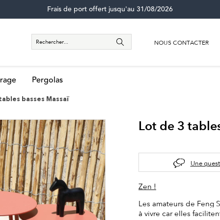
Frais de port offert jusqu'au 31/08/2026
NOUS CONTACTER
rage
Pergolas
 tables basses Massaï
Lot de 3 table
Une quest
Zen !
Les amateurs de Feng S
à vivre car elles facilit