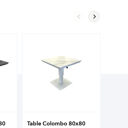
80
Table Colombo 80x80
Table 