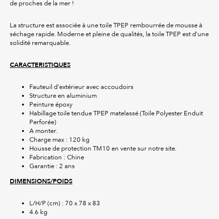
de proches de la mer !
La structure est associée à une toile TPEP rembourrée de mousse à
séchage rapide. Moderne et pleine de qualités, la toile TPEP est d’une
solidité remarquable.
CARACTERISTIQUES
Fauteuil d’extérieur avec accoudoirs
Structure en aluminium
Peinture époxy
Habillage toile tendue TPEP matelassé (Toile Polyester Enduit
Perforée)
A monter.
Charge max : 120 kg
Housse de protection TM10 en vente sur notre site.
Fabrication : Chine
Garantie : 2 ans
DIMENSIONS/POIDS
L/H/P (cm) : 70 x 78 x 83
4.6 kg