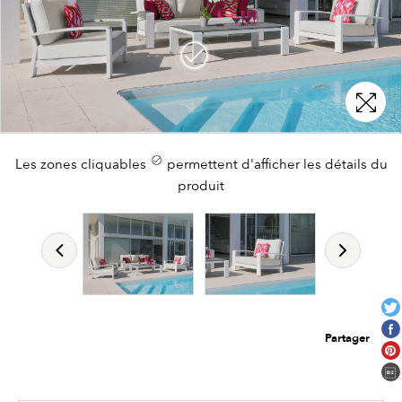
Les zones cliquables
Les zones cliquables
Les zones cliquables
permettent d'afficher les détails du
permettent d'afficher les détails du
permettent d'afficher les détails du
produit
produit
produit
Partager