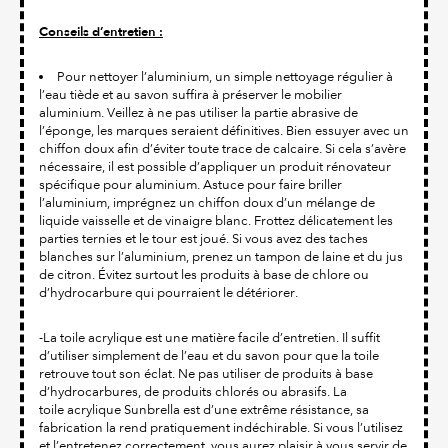
Conseils d’entretien :
Pour nettoyer l’aluminium, un simple nettoyage régulier à
l’eau tiède et au savon suffira à préserver le mobilier
aluminium. Veillez à ne pas utiliser la partie abrasive de
l’éponge, les marques seraient définitives. Bien essuyer avec un
chiffon doux afin d’éviter toute trace de calcaire. Si cela s’avère
nécessaire, il est possible d’appliquer un produit rénovateur
spécifique pour aluminium. Astuce pour faire briller
l’aluminium, imprégnez un chiffon doux d’un mélange de
liquide vaisselle et de vinaigre blanc. Frottez délicatement les
parties ternies et le tour est joué. Si vous avez des taches
blanches sur l’aluminium, prenez un tampon de laine et du jus
de citron. Évitez surtout les produits à base de chlore ou
d’hydrocarbure qui pourraient le détériorer.
-La toile acrylique est une matière facile d’entretien. Il suffit
d’utiliser simplement de l’eau et du savon pour que la toile
retrouve tout son éclat. Ne pas utiliser de produits à base
d’hydrocarbures, de produits chlorés ou abrasifs. La
toile acrylique Sunbrella est d’une extrême résistance, sa
fabrication la rend pratiquement indéchirable. Si vous l’utilisez
et l’entretenez correctement, vous aurez plaisir à vous servir de