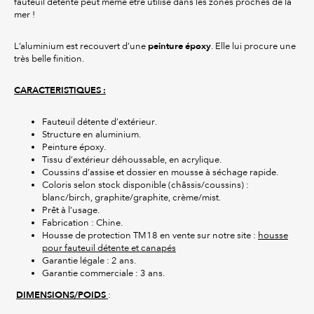
fauteuil détente peut même être utilisé dans les zones proches de la
mer !
peinture époxy
L’aluminium est recouvert d’une
. Elle lui procure une
très belle finition.
CARACTERISTIQUES :
Fauteuil détente d’extérieur.
Structure en aluminium.
Peinture époxy.
Tissu d’extérieur déhoussable, en acrylique.
Coussins d’assise et dossier en mousse à séchage rapide.
Coloris selon stock disponible (châssis/coussins) :
blanc/birch, graphite/graphite, crème/mist.
Prêt à l’usage.
Fabrication : Chine.
Housse de protection TM18 en vente sur notre site :
housse
pour fauteuil détente et canapés
Garantie légale : 2 ans.
Garantie commerciale : 3 ans.
DIMENSIONS/POIDS
: