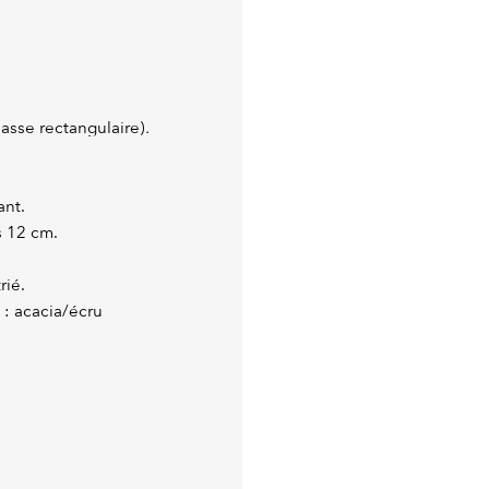
basse rectangulaire)
.
ant.
s 12 cm.
rié.
 : acacia/écru