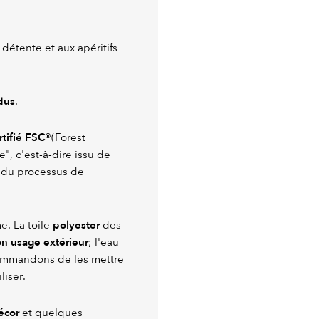
 détente et aux apéritifs
dus
.
rtifié FSC®
(Forest
", c'est-à-dire issu de
g du processus de
polyester
e. La toile
des
on usage extérieur
; l'eau
ecommandons de les mettre
liser.
écor
et quelques