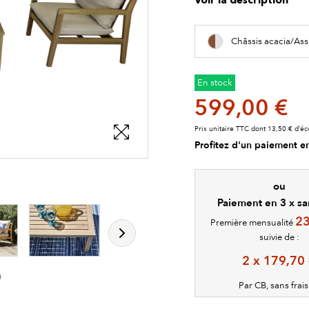
Voir la description
Châssis acacia/Ass
En stock
599,00 €
Prix unitaire TTC dont 13,50 € d’éc
Profitez d'un paiement en
les détails du produit
les détails du produit
ou
Paiement en 3 x san
23
Première mensualité
suivie de :
2 x 179,70
Par CB, sans frai