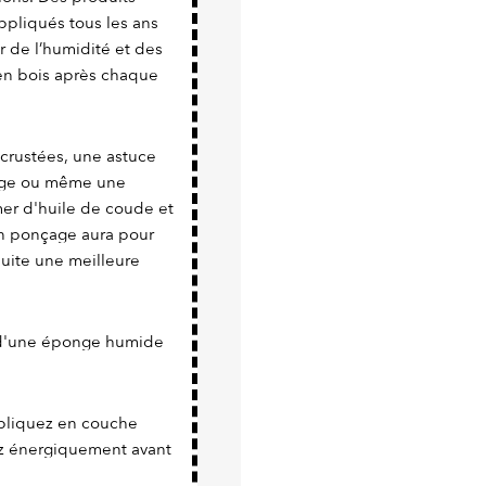
appliqués tous les ans
er de l’humidité et des
 en bois après chaque
ncrustées, une astuce
liège ou même une
rmer d'huile de coude et
on ponçage aura pour
suite une meilleure
 d'une éponge humide
ppliquez en couche
ez énergiquement avant