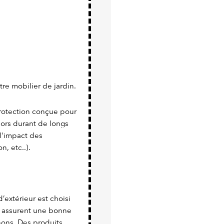
tre mobilier de jardin.
protection conçue pour
ehors durant de longs
l'impact des
n, etc..).
d’extérieur est choisi
s assurent une bonne
nons. Des produits