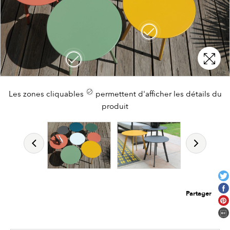
Les zones cliquables
Les zones cliquables
permettent d'afficher les détails du
permettent d'afficher les détails du
produit
produit
Partager