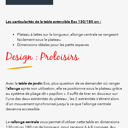
Les particularités de la table extensible Eos 130/180 cm :
Plateau à lattes sur la longueur, allonge centrale se rangeant
facilement sous le plateau.
Dimensions idéales pour les petits espaces.
Design : Proloisirs
table de jardin
Avec la
Eos, plus question de se demander où ranger
’allonge
l
après son utilisation, elle se positionne sous le plateau grâce
au système de pliage dit « papillon ». Il suffit de tirer en douceur sur
l’une des deux extrémités du plateau ; les 2 extrémités s’étirent alors
d’un mouvement synchronisé jusqu’à ce que l’allonge centrale
devienne accessible.
rallonge centrale
La
vous permet d’utiliser cette table en dimensions
130 cm ou 180 cm de longueur, pour recevoir 6 à 8 convives. Au-