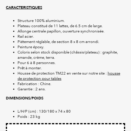
CARACTERISTIQUES
Structure 100% aluminium.
Plateau constitué de 11 lattes, de 6.5 cm de large.
Allonge centrale papillon, ouverture synchronisée.
Rail acier.
Piétement réglable, de section 8 x 8 cm arrondi.
Peinture époxy.
Coloris selon stock disponible (châssis/plateau) : graphite,
amande, crème, terra.
Pour 6 à 8 personnes.
Prêt à monter.
Housse de protection TM22 en vente sur notre site :
housse
de protection pour tables
Fabrication : Chine.
Garantie : 2 ans.
DIMENSIONS/POIDS
L/H/P (cm) : 130/180 x 74 x 80
Poids : 23 kg