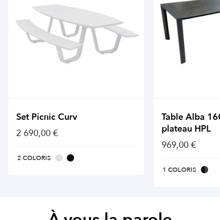
Set Picnic Curv
Table Alba 1
plateau HPL
2 690,00 €
969,00 €
2 COLORIS
1 COLORIS
À vous la parole