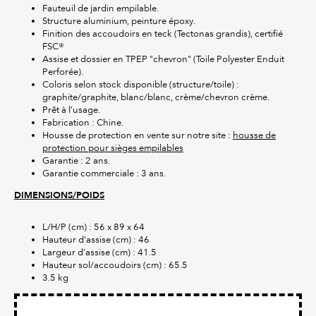
Fauteuil de jardin empilable.
Structure aluminium, peinture époxy.
Finition des accoudoirs en teck (Tectonas grandis), certifié
FSC®
Assise et dossier en TPEP "chevron" (Toile Polyester Enduit
Perforée).
Coloris selon stock disponible (structure/toile) :
graphite/graphite, blanc/blanc, crème/chevron crème.
Prêt à l’usage.
Fabrication : Chine.
Housse de protection en vente sur notre site :
housse de
protection pour sièges empilables
Garantie : 2 ans.
Garantie commerciale : 3 ans.
DIMENSIONS/POIDS
L/H/P (cm) : 56 x 89 x 64
Hauteur d’assise (cm) : 46
Largeur d’assise (cm) : 41.5
Hauteur sol/accoudoirs (cm) : 65.5
3.5 kg