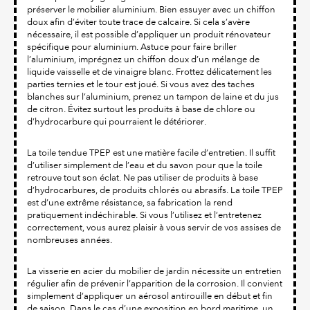
préserver le mobilier aluminium. Bien essuyer avec un chiffon
doux afin d’éviter toute trace de calcaire. Si cela s’avère
nécessaire, il est possible d’appliquer un produit rénovateur
spécifique pour aluminium. Astuce pour faire briller
l’aluminium, imprégnez un chiffon doux d’un mélange de
liquide vaisselle et de vinaigre blanc. Frottez délicatement les
parties ternies et le tour est joué. Si vous avez des taches
blanches sur l’aluminium, prenez un tampon de laine et du jus
de citron. Évitez surtout les produits à base de chlore ou
d’hydrocarbure qui pourraient le détériorer.
La toile tendue TPEP est une matière facile d’entretien. Il suffit
d’utiliser simplement de l’eau et du savon pour que la toile
retrouve tout son éclat. Ne pas utiliser de produits à base
d’hydrocarbures, de produits chlorés ou abrasifs. La toile TPEP
est d’une extrême résistance, sa fabrication la rend
pratiquement indéchirable. Si vous l’utilisez et l’entretenez
correctement, vous aurez plaisir à vous servir de vos assises de
nombreuses années.
La visserie en acier du mobilier de jardin nécessite un entretien
régulier afin de prévenir l’apparition de la corrosion. Il convient
simplement d’appliquer un aérosol antirouille en début et fin
de saison. Dans le cas d’une exposition en bord maritime, un