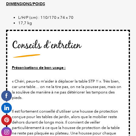
DIMENSIONS/POIDS
L/H/P (cm) : 110/170 x 74 x 70
17,7 kg
Conseils d’entretien
Préconisations de bon usage :
« Chéri, peux-tu m’aider à déplacer la table STP !! ». Très bien,
car une table… on ne la tire pas, on ne la pousse pas, mais on
la soulève de manière à ne pas détériorer les tampons des
pieds.
Il est fortement conseillé d'utiliser une housse de protection
conçue pour les tables de jardin, alors que le mobilier reste
dehors durant de longs mois. Il convient de veiller
particulièrement à ce que la housse de protection de la table
ne reste pas plaquée au plateau. Une housse pour chaque