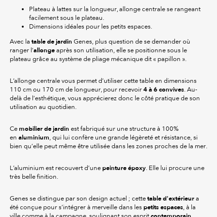
Plateau à lattes sur la longueur, allonge centrale se rangeant
facilement sous le plateau.
Dimensions idéales pour les petits espaces.
table de jardin
Avec la
Genes, plus question de se demander où
allonge
ranger l’
après son utilisation, elle se positionne sous le
plateau grâce au système de pliage mécanique dit « papillon ».
L’allonge centrale vous permet d’utiliser cette table en dimensions
4 à 6 convives
110 cm ou 170 cm de longueur, pour recevoir
. Au-
delà de l’esthétique, vous apprécierez donc le côté pratique de son
utilisation au quotidien.
mobilier de jardin
Ce
est fabriqué sur une structure à 100%
aluminium
en
, qui lui confère une grande légèreté et résistance, si
bien qu’elle peut même être utilisée dans les zones proches de la mer.
peinture époxy
L’aluminium est recouvert d’une
. Elle lui procure une
très belle finition.
table d'extérieur
Genes se distingue par son design actuel ; cette
a
petits espaces
été conçue pour s’intégrer à merveille dans les
, à la
contemporain
ville comme à la campagne, soulignant son esprit
.