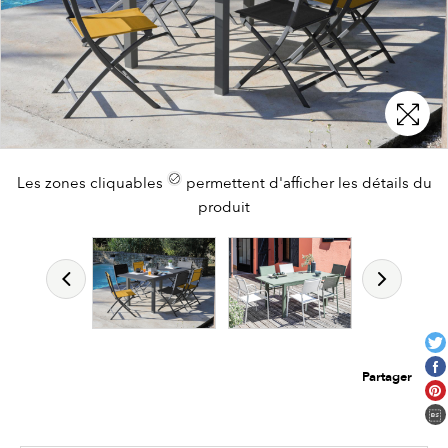
Les zones cliquables
Les zones cliquables
permettent d'afficher les détails du
permettent d'afficher les détails du
produit
produit
Partager