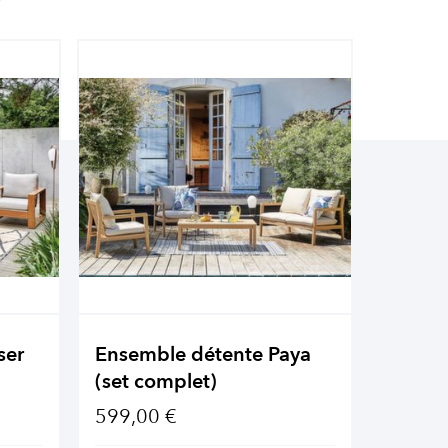
ser
Ensemble détente Paya
Ensemb
(set complet)
(set c
599,00 €
1 349,