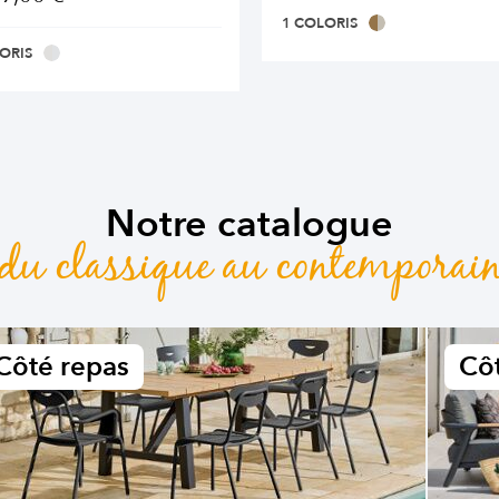
1 COLORIS
ORIS
Notre catalogue
du classique au contemporai
Côté repas
Côt