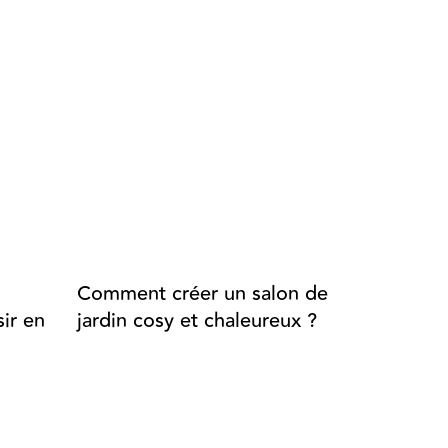
Comment créer un salon de
Aménage
ir en
jardin cosy et chaleureux ?
extérieur