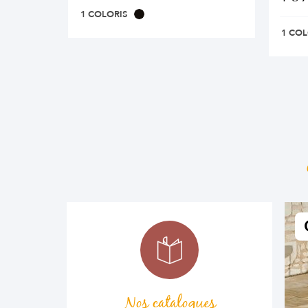
1 COLORIS
1 COL
Nos catalogues