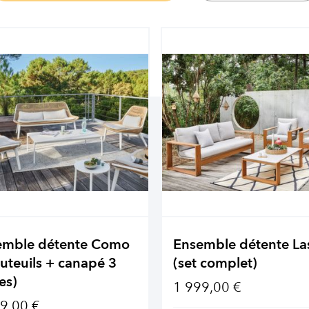
emble détente Como
Ensemble détente La
auteuils + canapé 3
(set complet)
es)
1 999,00 €
9,00 €