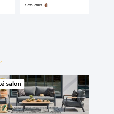
1 COLORIS
1 COLOR
n
é salon