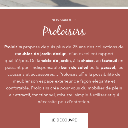
NOS MARQUES
NOS MARQUES
NOS MARQUES
Alizé
Océo
Proloisirs
by PROLOISIRS
by PROLOISIRS
Proloisirs
Océo
Alizé
mobilier Premium
crée du
est LA marque du mobilier de jardin contemporain
propose depuis plus de 25 ans des collections de
, pour vivre l’extérieur avec
meubles de jardin design
accessibilité du prix
raffinement et participer de façon inoubliable aux grandes
dont la conception et l’
, d’un excellent rapport
font qu’elle
table de jardin
chaise
fauteuil
qualité/prix. De la
émotions de la vie. Le mobilier Océo, de par la qualité de
s’adresse au plus grand nombre.
, à la
, au
en
bain de soleil
parasol
passant par l’indispensable
ses différents matériaux et de sa fabrication, se joue des
Le mobilier d’extérieur Alizé apporte un souffle bien
ou le
, les
style
extérieur
frontières d’usage. Voir son
coussins et accessoires… Proloisirs offre la possibilité de
agréable empreint de
, fonctionnalité, facilité
comme une pièce à
Repas
Salon
Détente
d’utilisation, prix, pour des instants
part entière nécessite du style et le soin des détails.
meubler son espace extérieur de façon élégante et
,
,
.
plateaux
confortable. Proloisirs crée pour vous du mobilier de plein
Alizé est créée pour bien vivre dehors, dans la joie, la
L’illustration Océo passe par la qualité des
tables
Trespa® qui équipent en exclusivité de nombreuses
air attractif, fonctionnel, robuste, simple à utiliser et qui
modernité, la simplicité, le plaisir d’être ensemble !
de jardin
nécessite peu d’entretien.
pour un plaisir d’usage durable.
JE DÉCOUVRE
JE DÉCOUVRE
JE DÉCOUVRE