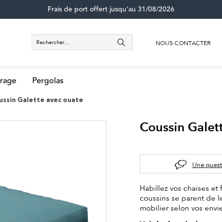
Frais de port offert jusqu'au 31/08/2026
NOUS CONTACTER
rage
Pergolas
ussin Galette avec ouate
Coussin Galet
Une quest
Habillez vos chaises et 
coussins se parent de l
mobilier selon vos envi