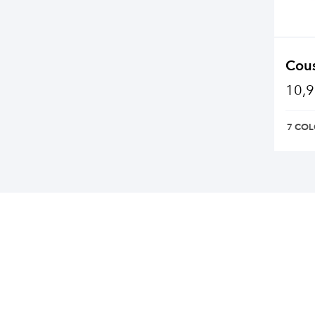
Cous
10,9
7 COL