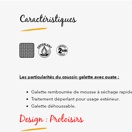
Caractéristiques
Les particularités du coussin galette avec ouate :
Galette rembourrée de mousse à séchage rapide
Traitement déperlant pour usage extérieur.
Galette déhoussable.
Design : Proloisirs