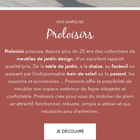
NOS MARQUES
NOS MARQUES
NOS MARQUES
Alizé
Océo
Proloisirs
by PROLOISIRS
by PROLOISIRS
Proloisirs
Océo
Alizé
mobilier Premium
crée du
est LA marque du mobilier de jardin contemporain
propose depuis plus de 25 ans des collections de
, pour vivre l’extérieur avec
meubles de jardin design
accessibilité du prix
raffinement et participer de façon inoubliable aux grandes
dont la conception et l’
, d’un excellent rapport
font qu’elle
table de jardin
chaise
fauteuil
qualité/prix. De la
émotions de la vie. Le mobilier Océo, de par la qualité de
s’adresse au plus grand nombre.
, à la
, au
en
bain de soleil
parasol
passant par l’indispensable
ses différents matériaux et de sa fabrication, se joue des
Le mobilier d’extérieur Alizé apporte un souffle bien
ou le
, les
style
extérieur
frontières d’usage. Voir son
coussins et accessoires… Proloisirs offre la possibilité de
agréable empreint de
, fonctionnalité, facilité
comme une pièce à
Repas
Salon
Détente
d’utilisation, prix, pour des instants
part entière nécessite du style et le soin des détails.
meubler son espace extérieur de façon élégante et
,
,
.
plateaux
confortable. Proloisirs crée pour vous du mobilier de plein
Alizé est créée pour bien vivre dehors, dans la joie, la
L’illustration Océo passe par la qualité des
tables
Trespa® qui équipent en exclusivité de nombreuses
air attractif, fonctionnel, robuste, simple à utiliser et qui
modernité, la simplicité, le plaisir d’être ensemble !
de jardin
nécessite peu d’entretien.
pour un plaisir d’usage durable.
JE DÉCOUVRE
JE DÉCOUVRE
JE DÉCOUVRE