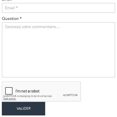
Question
*