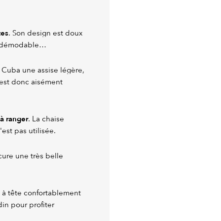
tes
. Son design est doux
ot indémodable…
Cuba une assise légère,
i est donc aisément
 à ranger
. La chaise
'est pas utilisée.
ocure une très belle
e à tête confortablement
in pour profiter