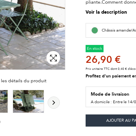
pliante.Comment donner 
Voir la description
Châssis amande/As
En stock
26,90 €
Prix unitaire TTC dont 0,40 € d’éco-
Profitez d'un paiement en
les détails du produit
les détails du produit
les détails du produit
Mode de livraison
A domicile :
Entre le 14/