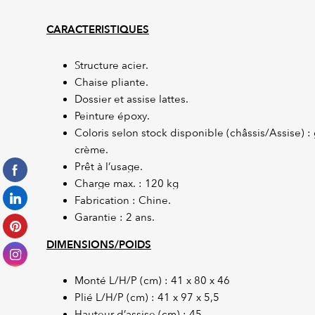
CARACTERISTIQUES
Structure acier.
Chaise pliante.
Dossier et assise lattes.
Peinture époxy.
Coloris selon stock disponible (châssis/Assise) :
crème.
Prêt à l’usage.
Charge max. : 120 kg
Fabrication : Chine.
Garantie : 2 ans.
DIMENSIONS/POIDS
Monté L/H/P (cm) : 41 x 80 x 46
Plié L/H/P (cm) : 41 x 97 x 5,5
Hauteur d’assise (cm) : 45