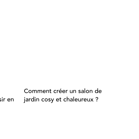
Comment créer un salon de
Aménage
ir en
jardin cosy et chaleureux ?
extérieur