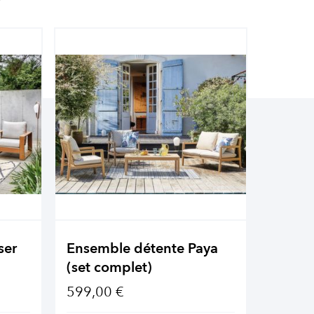
ser
Ensemble détente Paya
Ensemb
(set complet)
(set c
599,00 €
1 349,