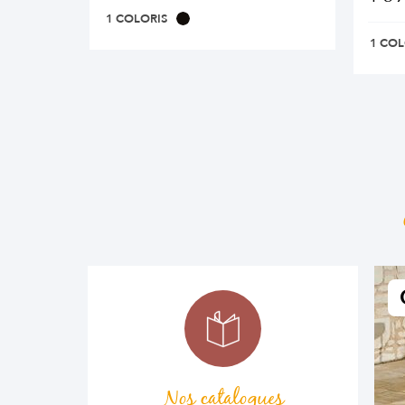
1 COLORIS
1 COL
Nos catalogues