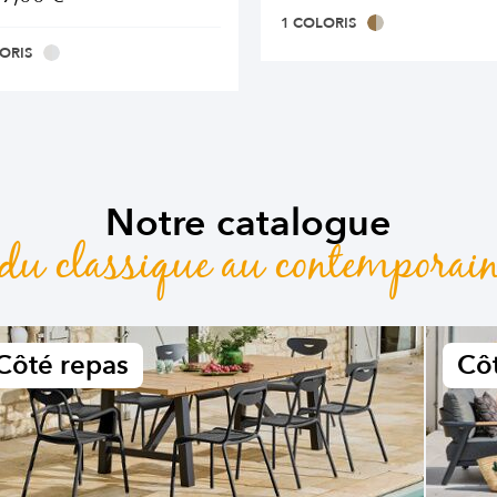
1 COLORIS
ORIS
Notre catalogue
du classique au contemporai
Côté repas
Côt