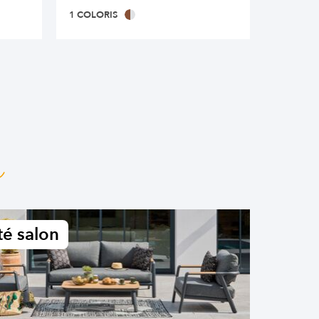
1 COLORIS
1 COLOR
n
é salon