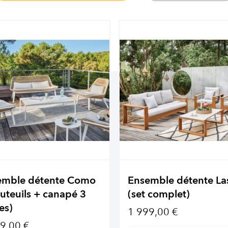
emble détente Como
Ensemble détente La
auteuils + canapé 3
(set complet)
es)
1 999,00 €
9,00 €