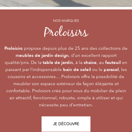
NOS MARQUES
NOS MARQUES
NOS MARQUES
Alizé
Océo
Proloisirs
by PROLOISIRS
by PROLOISIRS
Proloisirs
Océo
Alizé
mobilier Premium
crée du
est LA marque du mobilier de jardin contemporain
propose depuis plus de 25 ans des collections de
, pour vivre l’extérieur avec
meubles de jardin design
accessibilité du prix
raffinement et participer de façon inoubliable aux grandes
dont la conception et l’
, d’un excellent rapport
font qu’elle
table de jardin
chaise
fauteuil
qualité/prix. De la
émotions de la vie. Le mobilier Océo, de par la qualité de
s’adresse au plus grand nombre.
, à la
, au
en
bain de soleil
parasol
passant par l’indispensable
ses différents matériaux et de sa fabrication, se joue des
Le mobilier d’extérieur Alizé apporte un souffle bien
ou le
, les
style
extérieur
frontières d’usage. Voir son
coussins et accessoires… Proloisirs offre la possibilité de
agréable empreint de
, fonctionnalité, facilité
comme une pièce à
Repas
Salon
Détente
d’utilisation, prix, pour des instants
part entière nécessite du style et le soin des détails.
meubler son espace extérieur de façon élégante et
,
,
.
plateaux
confortable. Proloisirs crée pour vous du mobilier de plein
Alizé est créée pour bien vivre dehors, dans la joie, la
L’illustration Océo passe par la qualité des
tables
Trespa® qui équipent en exclusivité de nombreuses
air attractif, fonctionnel, robuste, simple à utiliser et qui
modernité, la simplicité, le plaisir d’être ensemble !
de jardin
nécessite peu d’entretien.
pour un plaisir d’usage durable.
JE DÉCOUVRE
JE DÉCOUVRE
JE DÉCOUVRE