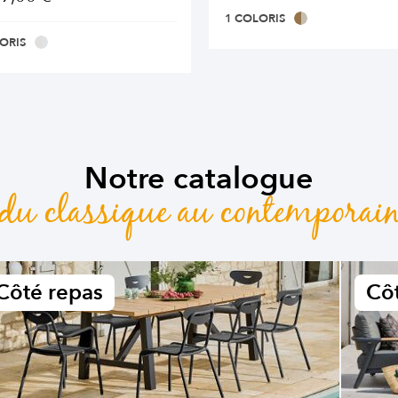
1 COLORIS
ORIS
Notre catalogue
du classique au contemporai
Côté repas
Côt