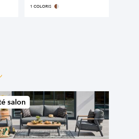
1 COLORIS
1 COLOR
n
é salon