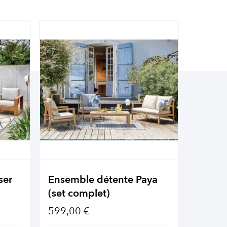
ser
Ensemble détente Paya
Ensemb
(set complet)
(set c
599,00 €
1 349,