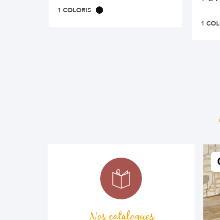
1 COLORIS
1 COL
Nos catalogues