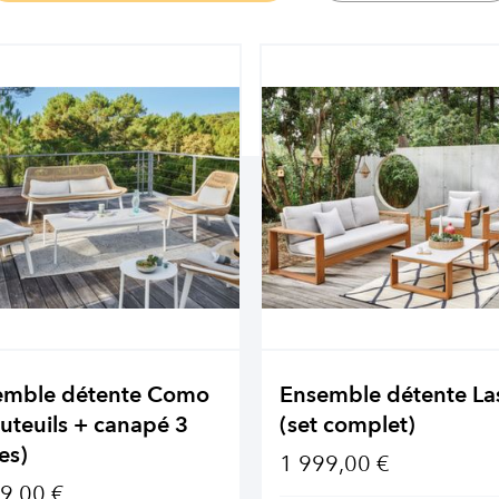
emble détente Como
Ensemble détente La
auteuils + canapé 3
(set complet)
es)
1 999,00 €
9,00 €