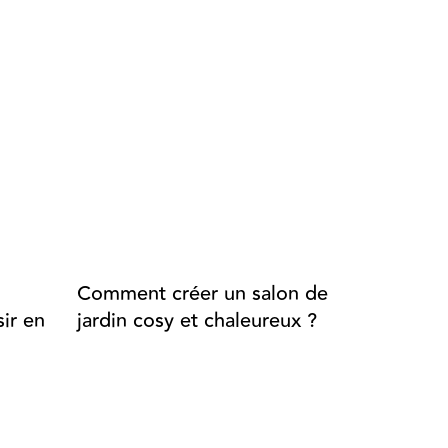
Comment créer un salon de
Aménage
ir en
jardin cosy et chaleureux ?
extérieur