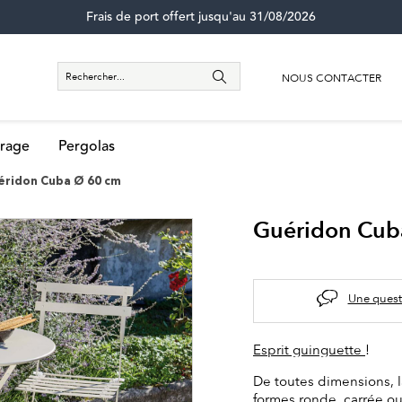
Frais de port offert jusqu'au 31/08/2026
NOUS CONTACTER
rage
Pergolas
éridon Cuba Ø 60 cm
Guéridon Cub
Une quest
Esprit guinguette
!
De toutes dimensions, 
formes ronde, carrée ou