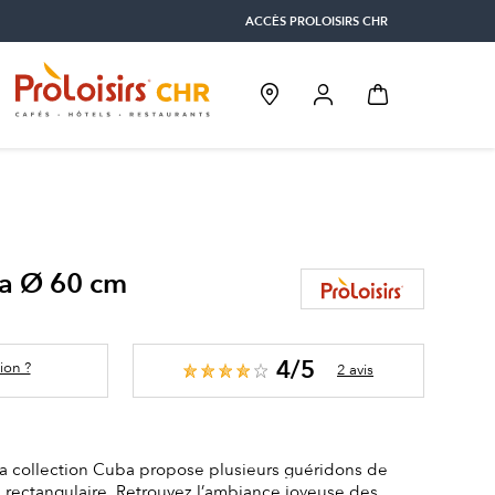
ACCÈS PROLOISIRS CHR
a Ø 60 cm
4/5
ion ?
2 avis
la collection Cuba propose plusieurs guéridons de
 rectangulaire. Retrouvez l’ambiance joyeuse des