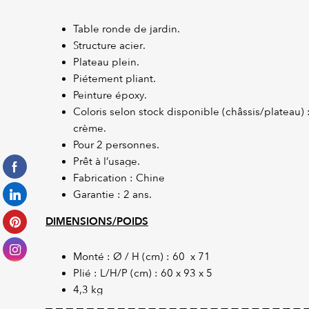
Table ronde de jardin.
Structure acier.
Plateau plein.
Piétement pliant.
Peinture époxy.
Coloris selon stock disponible (châssis/plateau) 
crème.
Pour 2 personnes.
Prêt à l’usage.
Fabrication : Chine
Garantie : 2 ans.
DIMENSIONS/POIDS
Monté : Ø / H (cm) : 60 x 71
Plié : L/H/P (cm) : 60 x 93 x 5
4,3 kg