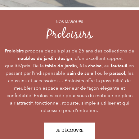
NOS MARQUES
NOS MARQUES
NOS MARQUES
Alizé
Océo
Proloisirs
by PROLOISIRS
by PROLOISIRS
Proloisirs
Océo
Alizé
mobilier Premium
crée du
est LA marque du mobilier de jardin contemporain
propose depuis plus de 25 ans des collections de
, pour vivre l’extérieur avec
meubles de jardin design
accessibilité du prix
raffinement et participer de façon inoubliable aux grandes
dont la conception et l’
, d’un excellent rapport
font qu’elle
table de jardin
chaise
fauteuil
qualité/prix. De la
émotions de la vie. Le mobilier Océo, de par la qualité de
s’adresse au plus grand nombre.
, à la
, au
en
bain de soleil
parasol
passant par l’indispensable
ses différents matériaux et de sa fabrication, se joue des
Le mobilier d’extérieur Alizé apporte un souffle bien
ou le
, les
style
extérieur
frontières d’usage. Voir son
coussins et accessoires… Proloisirs offre la possibilité de
agréable empreint de
, fonctionnalité, facilité
comme une pièce à
Repas
Salon
Détente
d’utilisation, prix, pour des instants
part entière nécessite du style et le soin des détails.
meubler son espace extérieur de façon élégante et
,
,
.
plateaux
confortable. Proloisirs crée pour vous du mobilier de plein
Alizé est créée pour bien vivre dehors, dans la joie, la
L’illustration Océo passe par la qualité des
tables
Trespa® qui équipent en exclusivité de nombreuses
air attractif, fonctionnel, robuste, simple à utiliser et qui
modernité, la simplicité, le plaisir d’être ensemble !
de jardin
nécessite peu d’entretien.
pour un plaisir d’usage durable.
JE DÉCOUVRE
JE DÉCOUVRE
JE DÉCOUVRE