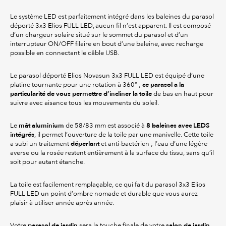
Le système LED est parfaitement intégré dans les baleines du parasol
déporté 3x3 Elios FULL LED, aucun fil n’est apparent. Il est composé
d’un chargeur solaire situé sur le sommet du parasol et d’un
interrupteur ON/OFF filaire en bout d’une baleine, avec recharge
possible en connectant le câble USB.
Le parasol déporté Elios Novasun 3x3 FULL LED est équipé d’une
ce parasol a la
platine tournante pour une rotation à 360° ;
particularité de vous permettre d’incliner la toile
de bas en haut pour
suivre avec aisance tous les mouvements du soleil.
mât aluminium
8 baleines avec LEDS
Le
de 58/83 mm est associé à
intégrés
, il permet l’ouverture de la toile par une manivelle. Cette toile
déperlant
a subi un traitement
et anti-bactérien ; l’eau d’une légère
averse ou la rosée restent entièrement à la surface du tissu, sans qu’il
soit pour autant étanche.
La toile est facilement remplaçable, ce qui fait du parasol 3x3 Elios
FULL LED un point d’ombre nomade et durable que vous aurez
plaisir à utiliser année après année.
parasol de jardin
salon de jardin
Votre
sera la touche finale de votre
,