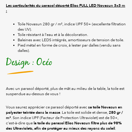
Les particularités du parasol déporté Elios FULL LED Novasun 3x3 m
:
Toile Novasun 280 gr / m², indice UPF 50+ (excellente filtration
des UV).
Toile résistant à l’eau et à la décoloration.
Baleines avec LEDS intégrés, amortisseurs de tension de toile.
Pied métal en forme de croix, à lester par dalles (vendu sans
dalles).
Design : Océo
Avec un parasol déporté, plus de mât au milieu de la table, la toile est
suspendue au-dessus de vous !
sa
toile Novasun en
Vous saurez apprécier ce parasol déporté avec
polyester teintée dans la masse
280 gr /
. La toile est solide et dense,
m²
. Son indice UPF (Facteur de Protection Ultraviolet) est de 50+,
la toile du parasol Elios Novasun filtre plus de 98%
c’est-à-dire que
des Ultraviolets, afin de protéger au mieux des rayons du soleil
.