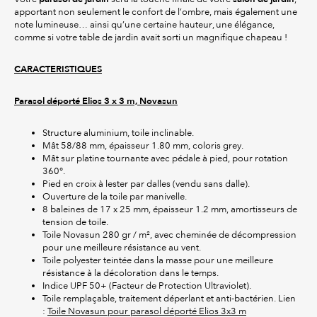
apportant non seulement le confort de l’ombre, mais également une
note lumineuse… ainsi qu’une certaine hauteur, une élégance,
comme si votre table de jardin avait sorti un magnifique chapeau !
CARACTERISTIQUES
Parasol déporté Elios 3 x 3 m, Novasun
Structure aluminium, toile inclinable.
Mât 58/88 mm, épaisseur 1.80 mm, coloris grey.
Mât sur platine tournante avec pédale à pied, pour rotation
360°.
Pied en croix à lester par dalles (vendu sans dalle).
Ouverture de la toile par manivelle.
8 baleines de 17 x 25 mm, épaisseur 1.2 mm, amortisseurs de
tension de toile.
Toile Novasun 280 gr / m², avec cheminée de décompression
pour une meilleure résistance au vent.
Toile polyester teintée dans la masse pour une meilleure
résistance à la décoloration dans le temps.
Indice UPF 50+ (Facteur de Protection Ultraviolet).
Toile remplaçable, traitement déperlant et anti-bactérien. Lien
:
Toile Novasun pour parasol déporté Elios 3x3 m