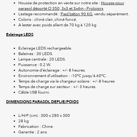
Housse de protection en vente sur notre site :
Housse pour
parasol déporté Ø 350, 3x3 et 3x4m - Proloisirs
Lestage recommandé :
Pied béton 90 KG
, vendu séparément.
Coloris : chiné clair, chiné foncé.
A lester avec poids allant de 70 kg à 120 kg
Eclairage LEDS
Eclairage LEDS rechargeable.
Baleines : 30 LEDS.
Lampe centrale : 20 LEDS.
Puissance : 0.2 W.
Autonomie d’éclairage : +/- 8 heures.
Environnement d’utilisation : -10°C jusqu’à 60°C.
Temps de charge via le chargeur solaire : +/- 8 heures
Temps de charge sur secteur : +/- 3 heures.
Câble USB fourni.
DIMENSIONS PARASOL DEPLIE/POIDS
L/H/P (cm) : 300 x 280 x 300
28 kg
Fabrication : Chine.
Garantie : 2 ans.