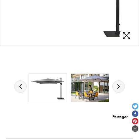
Les zones cliquables
permettent d'afficher les détails du
produit
Partager