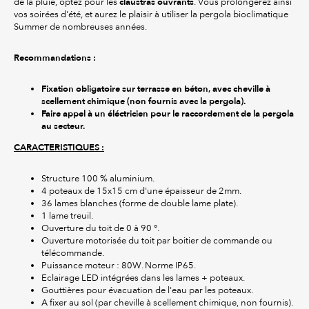
claustras ouvrants
de la pluie, optez pour les
. Vous prolongerez ainsi
vos soirées d'été, et aurez le plaisir à utiliser la pergola bioclimatique
Summer de nombreuses années.
Recommandations :
Fixation obligatoire sur terrasse en béton, avec cheville à
scellement chimique (non fournis avec la pergola).
Faire appel à un éléctricien pour le raccordement de la pergola
au secteur.
CARACTERISTIQUES :
Structure 100 % aluminium.
4 poteaux de 15x15 cm d'une épaisseur de 2mm.
36 lames blanches (forme de double lame plate).
1 lame treuil.
Ouverture du toit de 0 à 90 °.
Ouverture motorisée du toit par boitier de commande ou
télécommande.
Puissance moteur : 80W. Norme IP65.
Eclairage LED intégrées dans les lames + poteaux.
Gouttières pour évacuation de l'eau par les poteaux.
A fixer au sol (par cheville à scellement chimique, non fournis).