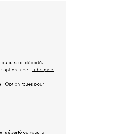
x du parasol déporté.
e option tube :
Tube pied
é :
Option roues pour
ol déporté
où vous le