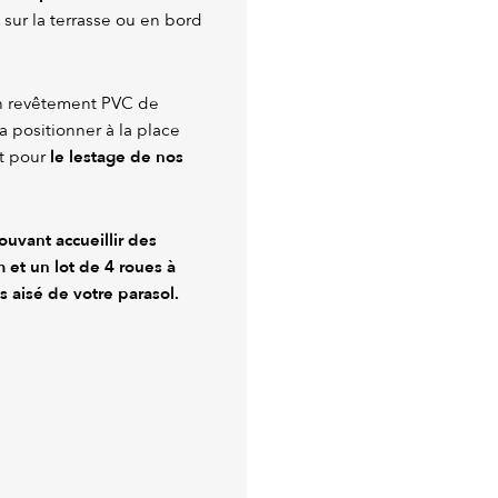
 sur la terrasse ou en bord
son revêtement PVC de
 la positionner à la place
le lestage de nos
nt pour
ouvant accueillir des
m et
un lot de 4 roues à
s aisé de votre parasol.