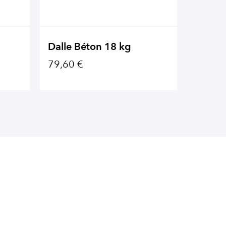
Dalle Béton 18 kg
Pied B
79,60 €
149,0
1 COLOR