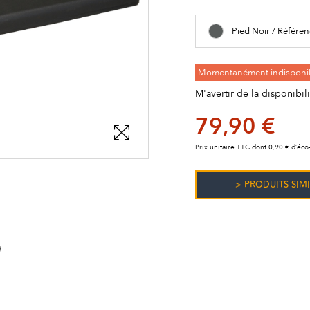
Pied Noir / Référe
Momentanément indisponi
M'avertir de la disponibili
79,90 €
Prix unitaire TTC dont 0,90 € d’éco-
> PRODUITS SIMI