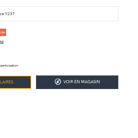
nce Y237
ble
té
participation
VOIR EN MAGASIN
LAIRES