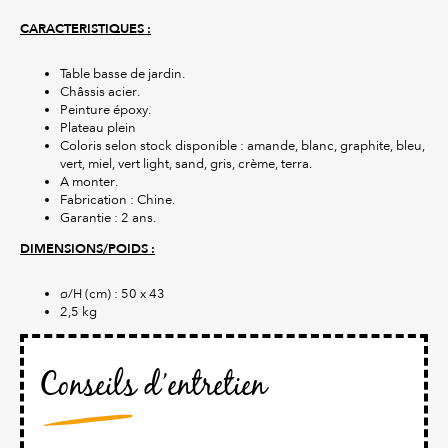
CARACTERISTIQUES :
Table basse de jardin.
Châssis acier.
Peinture époxy.
Plateau plein
Coloris selon stock disponible : amande, blanc, graphite, bleu,
vert, miel, vert light, sand, gris, crème, terra.
A monter.
Fabrication : Chine.
Garantie : 2 ans.
DIMENSIONS/POIDS :
ø/H (cm) : 50 x 43
2,5 kg
Conseils d’entretien