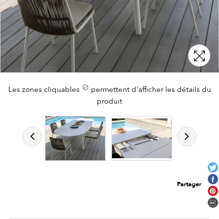
Les zones cliquables
Les zones cliquables
permettent d'afficher les détails du
permettent d'afficher les détails du
produit
produit
Partager