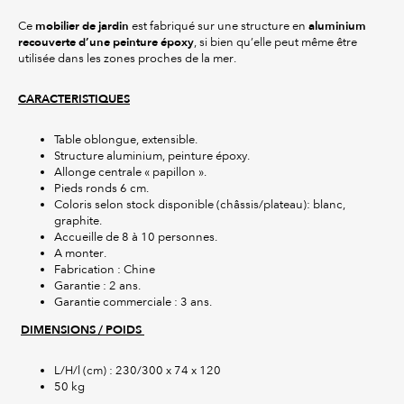
mobilier de jardin
aluminium
Ce
est fabriqué sur une structure en
recouverte d’une peinture époxy
, si bien qu’elle peut même être
utilisée dans les zones proches de la mer.
CARACTERISTIQUES
Table oblongue, extensible.
Structure aluminium, peinture époxy.
Allonge centrale « papillon ».
Pieds ronds 6 cm.
Coloris selon stock disponible (châssis/plateau): blanc,
graphite.
Accueille de 8 à 10 personnes.
A monter.
Fabrication : Chine
Garantie : 2 ans.
Garantie commerciale : 3 ans.
DIMENSIONS / POIDS
L/H/l (cm) : 230/300 x 74 x 120
50 kg