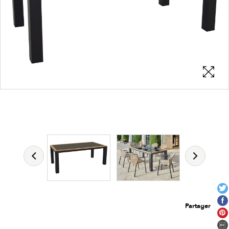
Les zones cliquables
permettent d'afficher les détails du
produit
Partager