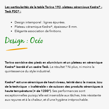
Les particularités de la table Torino 192, plateau céramique Kedra
® -
Teck FSC®
:
Design intemporel : lignes épurées.
Plateau céramique Kedra®, épaisseur 8 mm.
Elégante association de finitions.
Design : Océo
Torino combine des pieds en aluminium et un plateau en céramique
Kedra
® bordé d’un cadre Teck
.
Le résultat ? Ni plus, ni moins la
quintessence du style industriel.
Kedra® est une céramique de haut niveau, teinté dans la masse, issu
de la technique « inaltérable » de cuisson des produits céramiques à
haute température (+ de 1200°)
. Ses performances sont
exceptionnelles puisqu'elle est insensible aux tâches, très résistante
aux rayures et à la chaleur, et d'une hygiène irréprochable.