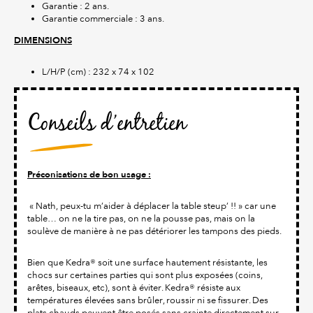
Garantie : 2 ans.
Garantie commerciale : 3 ans.
DIMENSIONS
L/H/P (cm) : 232 x 74 x 102
Conseils d’entretien
Préconisations de bon usage :
« Nath, peux-tu m’aider à déplacer la table steup’ !! » car une
table… on ne la tire pas, on ne la pousse pas, mais on la
soulève de manière à ne pas détériorer les tampons des pieds.
Bien que Kedra® soit une surface hautement résistante, les
chocs sur certaines parties qui sont plus exposées (coins,
arêtes, biseaux, etc), sont à éviter. Kedra® résiste aux
températures élevées sans brûler, roussir ni se fissurer. Des
plats chauds peuvent être posés sans crainte directement sur