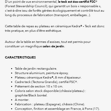
le teck est éco-certifié FSC
D’un point de vue environnemental,
®
(Forest Stewardship Council), qui garantit un bois « responsable »,
c'est-à-dire issu de forêts gérées écologiquement et contrôlé tout au
long du processus de fabrication (transport, emballages...).
®
-
Cette table de repas au plateau en céramique Kedra
Teck est donc
très pratique, en plus d'être esthétique.
Autour de la table en termes d’assises, tout est permis pour
salon de jardin
constituer un magnifique
.
CARACTERISTIQUES
Table de jardin rectangulaire.
Structure aluminium, peinture époxy.
®,
Plateau céramique Kedra
8 mm d’épaisseur.
Cadre teck (Tectona Grandis), certifié FSC®.
Piétement de section 10 x 10 cm.
Coloris selon stock disponible (châssis/plateau) :
graphite/Black boréal.
A monter.
Fabrication : plateau (Espagne), châssis (Chine).
Conception, finition et assemblage en France, à Pons (17).