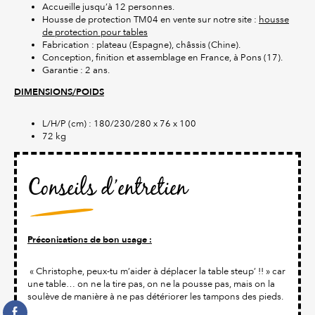
Accueille jusqu’à 12 personnes.
Housse de protection TM04 en vente sur notre site :
housse
de protection pour tables
Fabrication : plateau (Espagne), châssis (Chine).
Conception, finition et assemblage en France, à Pons (17).
Garantie : 2 ans.
DIMENSIONS/POIDS
L/H/P (cm) : 180/230/280 x 76 x 100
72 kg
Conseils d’entretien
Préconisations de bon usage :
« Christophe, peux-tu m’aider à déplacer la table steup’ !! » car
une table… on ne la tire pas, on ne la pousse pas, mais on la
soulève de manière à ne pas détériorer les tampons des pieds.