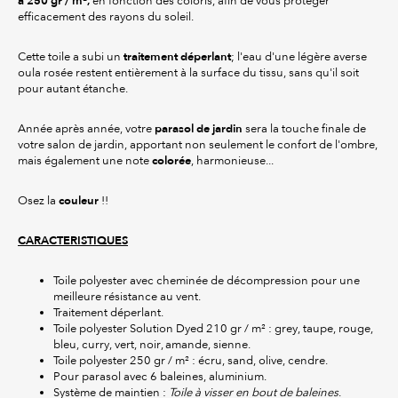
à 250 gr / m²,
en fonction des coloris, afin de vous protéger
efficacement des rayons du soleil.
traitement déperlant
Cette toile a subi un
; l'eau d'une légère averse
oula rosée restent entièrement à la surface du tissu, sans qu'il soit
pour autant étanche.
parasol de jardin
Année après année, votre
sera la touche finale de
votre salon de jardin, apportant non seulement le confort de l'ombre,
colorée
mais également une note
, harmonieuse...
couleur
Osez la
!!
CARACTERISTIQUES
Toile polyester avec cheminée de décompression pour une
meilleure résistance au vent.
Traitement déperlant.
Toile polyester Solution Dyed 210 gr / m² : grey, taupe, rouge,
bleu, curry, vert, noir, amande, sienne.
Toile polyester 250 gr / m² : écru, sand, olive, cendre.
Pour parasol avec 6 baleines, aluminium.
Système de maintien :
Toile à visser en bout de baleines
.