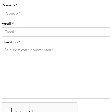
Pseudo
*
Email
*
Question
*