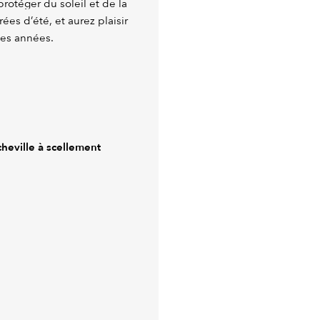
rotéger du soleil et de la
ées d’été, et aurez plaisir
ses années.
cheville à scellement