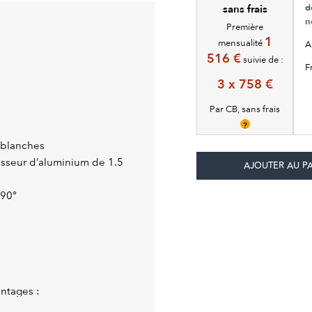
d
sans frais
n
Première
1
mensualité
A
516 €
suivie de :
F
3 x 758 €
Par CB, sans frais
?
 blanches
sseur d’aluminium de 1.5
 90°
ntages :