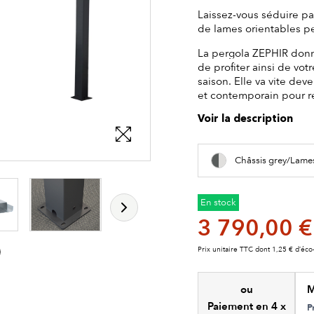
Laissez-vous séduire p
de lames orientables per
La pergola ZEPHIR donne 
de profiter ainsi de vot
saison. Elle va vite dev
et contemporain pour re
Voir la description
Châssis grey/Lame
En stock
3 790,00 €
Prix unitaire TTC dont 1,25 € d’éco-
ou
M
Paiement en 4 x
P