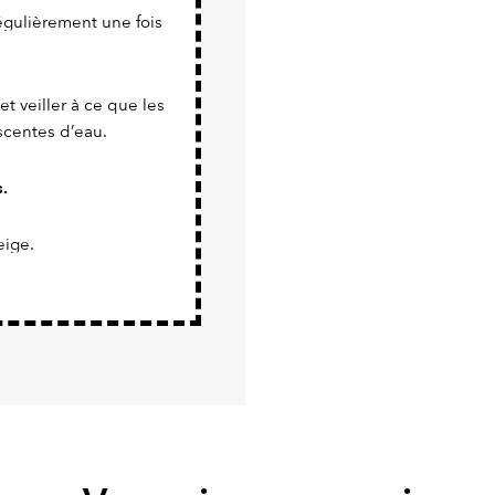
 régulièrement une fois
et veiller à ce que les
scentes d’eau.
s.
eige.