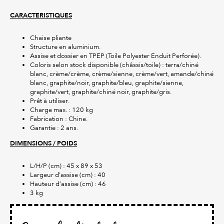
CARACTERISTIQUES
Chaise pliante
Structure en aluminium.
Assise et dossier en TPEP (Toile Polyester Enduit Perforée).
Coloris selon stock disponible (châssis/toile) : terra/chiné
blanc, crème/crème, crème/sienne, crème/vert, amande/chiné
blanc, graphite/noir, graphite/bleu, graphite/sienne,
graphite/vert, graphite/chiné noir, graphite/gris.
Prêt à utiliser.
Charge max. : 120 kg
Fabrication : Chine.
Garantie : 2 ans.
DIMENSIONS / POIDS
L/H/P (cm) : 45 x 89 x 53
Largeur d'assise (cm) : 40
Hauteur d’assise (cm) : 46
3 kg