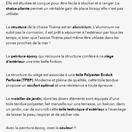
Elle est étudiée et conçue pour être facile à stocker et à ranger. La
chaise pliante
permet un véritable gain de place lorsqu'elle n'est pas
utilisée.
structure
aluminium
La
de la chaise Théma est en
. L’aluminium ne
subit pas la corrosion, il est prêt à séjourner à l’extérieur par tous les
temps, si bien que l’assise Théma peut même être utilisée dans les
zones proches de la mer !
peinture époxy
siège
La
qui recouvre la structure confère à ce
d’extérieur
une très belle finition.
toile Polyester Enduit
La structure du siège est associée à une
Perforée (TPEP)
. Moderne et pleine de qualités, cette toile tendue
confort optimal
propose un
et une résistance à toute épreuve…
mobilier de jardin
Le
, dont les divers éléments sont équipés d’une
toile tendue polyester, fait merveille sur une terrasse, un balcon, dans
toile technique d’extérieur
un jardin, car de surcroît cette
a l’avantage
de laisser la peau respirer et de sécher vite.
couleur
Avec la peinture époxy, osez la
!!