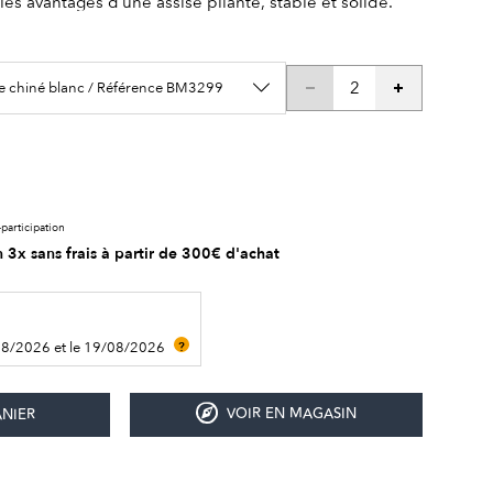
es avantages d’une assise pliante, stable et solide.
se chiné blanc / Référence BM3299
participation
 3x sans frais à partir de 300€ d'achat
08/2026 et le 19/08/2026
?
VOIR EN MAGASIN