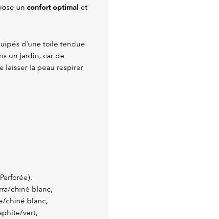
confort optimal
opose un
et
quipés d’une toile tendue
ns un jardin, car de
e laisser la peau respirer
Perforée).
erra/chiné blanc,
/chiné blanc,
aphite/vert,