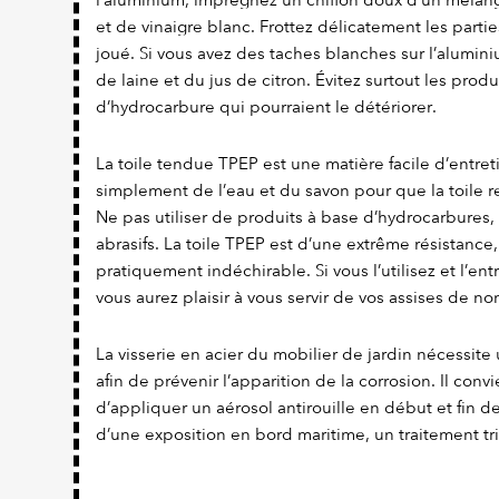
l’aluminium, imprégnez un chiffon doux d’un mélang
et de vinaigre blanc. Frottez délicatement les parties
joué. Si vous avez des taches blanches sur l’alumi
de laine et du jus de citron. Évitez surtout les prod
d’hydrocarbure qui pourraient le détériorer.
La toile tendue TPEP est une matière facile d’entretien
simplement de l’eau et du savon pour que la toile re
Ne pas utiliser de produits à base d’hydrocarbures,
abrasifs. La toile TPEP est d’une extrême résistance,
pratiquement indéchirable. Si vous l’utilisez et l’en
vous aurez plaisir à vous servir de vos assises de 
La visserie en acier du mobilier de jardin nécessite 
afin de prévenir l’apparition de la corrosion. Il con
d’appliquer un aérosol antirouille en début et fin d
d’une exposition en bord maritime, un traitement tr