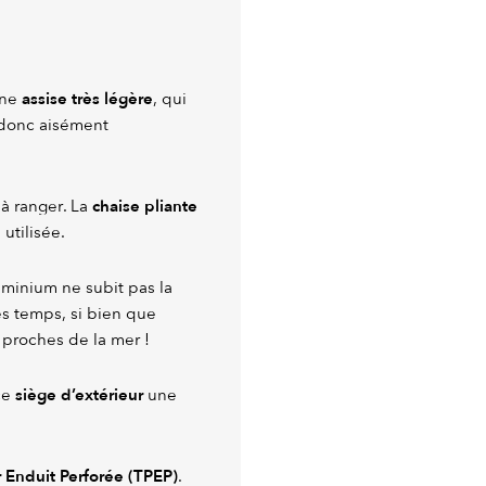
assise très légère
une
, qui
t donc aisément
chaise pliante
 à ranger. La
utilisée.
luminium ne subit pas la
les temps, si bien que
 proches de la mer !
siège d’extérieur
 ce
une
r Enduit Perforée (TPEP)
.