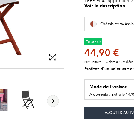
TPEP, vous apprécierez l
Voir la description
Châssis terra/Assi
En stock
44,90 €
Prix unitaire TTC dont 0,46 € d’éco-
Profitez d'un paiement en
les détails du produit
les détails du produit
Mode de livraison
A domicile :
Entre le 14/