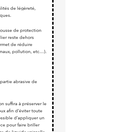
ités de légèreté,
iques.
 housse de protection
lier reste dehors
rmet de réduire
maux, pollution, etc…).
a partie abrasive de
n suffira à préserver le
x afin d’éviter toute
possible d’appliquer un
e pour faire briller