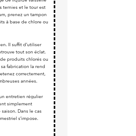
e de liquide vaisselle
 ternies et le tour est
nium, prenez un tampon
uits à base de chlore ou
. Il suffit d’utiliser
trouve tout son éclat.
 de produits chlorés ou
 sa fabrication la rend
tretenez correctement,
nombreuses années.
un entretien régulier
vient simplement
e saison. Dans le cas
imestriel s’impose.