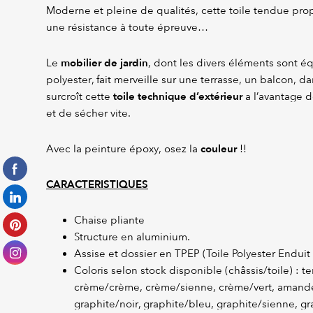
Moderne et pleine de qualités, cette toile tendue pr
une résistance à toute épreuve…
mobilier de jardin
Le
, dont les divers éléments sont é
polyester, fait merveille sur une terrasse, un balcon, da
toile technique d’extérieur
surcroît cette
a l’avantage d
et de sécher vite.
couleur
Avec la peinture époxy, osez la
!!
CARACTERISTIQUES
Chaise pliante
Structure en aluminium.
Assise et dossier en TPEP (Toile Polyester Enduit 
Coloris selon stock disponible (châssis/toile) : t
crème/crème, crème/sienne, crème/vert, amande
graphite/noir, graphite/bleu, graphite/sienne, gr