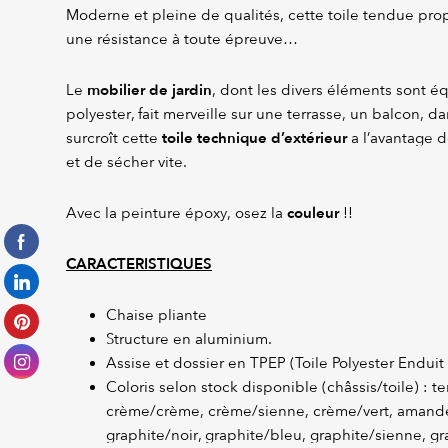
Moderne et pleine de qualités, cette toile tendue pr
une résistance à toute épreuve…
mobilier de jardin
Le
, dont les divers éléments sont é
polyester, fait merveille sur une terrasse, un balcon, da
toile technique d’extérieur
surcroît cette
a l’avantage d
et de sécher vite.
couleur
Avec la peinture époxy, osez la
!!
CARACTERISTIQUES
Chaise pliante
Structure en aluminium.
Assise et dossier en TPEP (Toile Polyester Enduit 
Coloris selon stock disponible (châssis/toile) : t
crème/crème, crème/sienne, crème/vert, amande
graphite/noir, graphite/bleu, graphite/sienne, gr