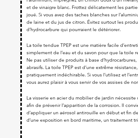
l’aluminium, imprégnez un chiffon doux d’un mélang
et de vinaigre blanc. Frottez délicatement les parties
joué. Si vous avez des taches blanches sur l’alumi
de laine et du jus de citron. Évitez surtout les prod
d’hydrocarbure qui pourraient le détériorer.
La toile tendue TPEP est une matière facile d’entretien
simplement de l’eau et du savon pour que la toile re
Ne pas utiliser de produits à base d’hydrocarbures,
abrasifs. La toile TPEP est d’une extrême résistance,
pratiquement indéchirable. Si vous l’utilisez et l’en
vous aurez plaisir à vous servir de vos assises de 
La visserie en acier du mobilier de jardin nécessite 
afin de prévenir l’apparition de la corrosion. Il con
d’appliquer un aérosol antirouille en début et fin d
d’une exposition en bord maritime, un traitement tr