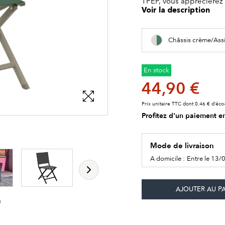
TPEP, vous apprécierez l
Voir la description
Châssis crème/Ass
En stock
44,90 €
Prix unitaire TTC dont 0,46 € d’éco-
Profitez d'un paiement en
les détails du produit
les détails du produit
Mode de livraison
A domicile :
Entre le 13/