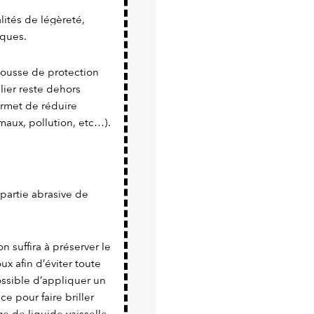
ités de légèreté,
iques.
 housse de protection
lier reste dehors
rmet de réduire
maux, pollution, etc…).
a partie abrasive de
n suffira à préserver le
x afin d’éviter toute
possible d’appliquer un
e pour faire briller