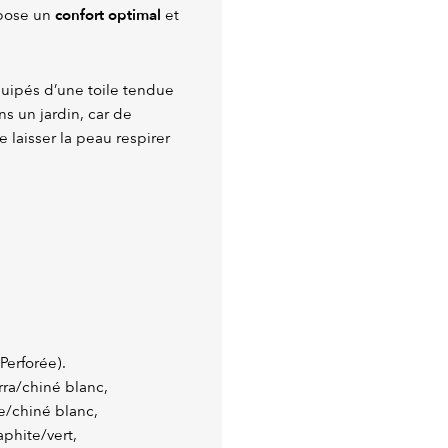
confort optimal
opose un
et
quipés d’une toile tendue
ns un jardin, car de
e laisser la peau respirer
Perforée).
erra/chiné blanc,
/chiné blanc,
aphite/vert,