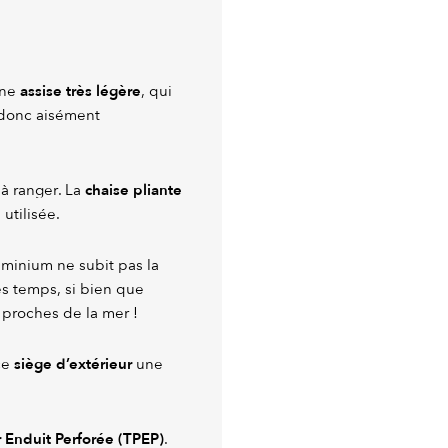
assise très légère
une
, qui
t donc aisément
chaise pliante
 à ranger. La
utilisée.
luminium ne subit pas la
les temps, si bien que
 proches de la mer !
siège d’extérieur
 ce
une
r Enduit Perforée (TPEP)
.