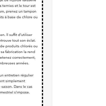
e de liquide vaisselle
 ternies et le tour est
nium, prenez un tampon
uits à base de chlore ou
. Il suffit d’utiliser
trouve tout son éclat.
 de produits chlorés ou
 sa fabrication la rend
tretenez correctement,
nombreuses années.
un entretien régulier
vient simplement
e saison. Dans le cas
imestriel s’impose.