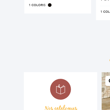
1 COLORIS
1 COL
Nos catalogues