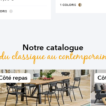
1 COLORIS
ORIS
Notre catalogue
du classique au contemporai
Côté repas
Côt