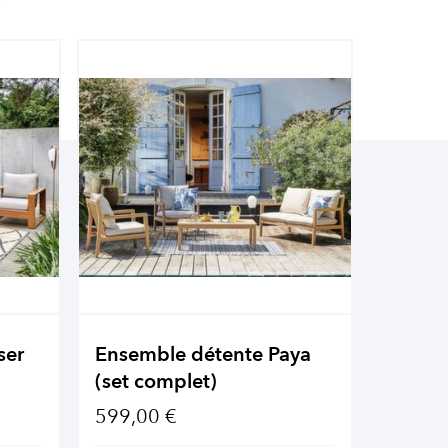
ser
Ensemble détente Paya
Ensemb
(set complet)
(set c
599,00 €
1 349,