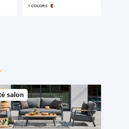
1 COLORIS
1 COLOR
n
é salon