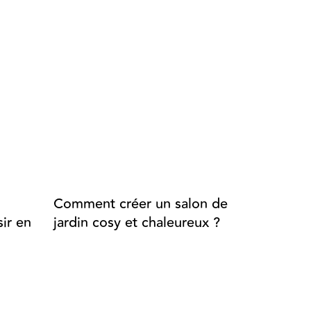
Comment créer un salon de
Aménage
ir en
jardin cosy et chaleureux ?
extérieur