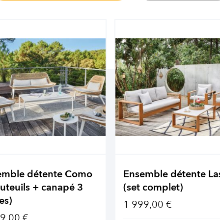
emble détente Como
Ensemble détente La
auteuils + canapé 3
(set complet)
es)
1 999,00 €
9,00 €