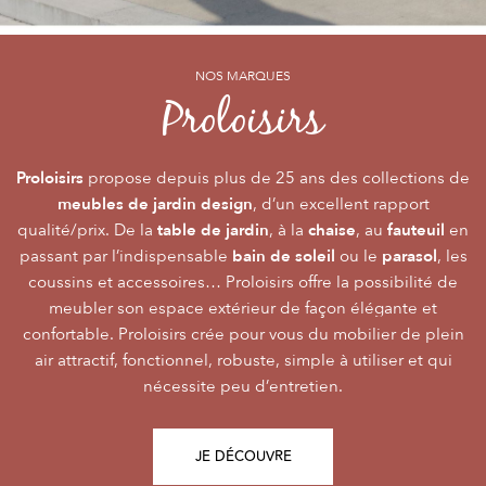
NOS MARQUES
NOS MARQUES
NOS MARQUES
Alizé
Océo
Proloisirs
by PROLOISIRS
by PROLOISIRS
Proloisirs
Océo
Alizé
mobilier Premium
crée du
est LA marque du mobilier de jardin contemporain
propose depuis plus de 25 ans des collections de
, pour vivre l’extérieur avec
meubles de jardin design
accessibilité du prix
raffinement et participer de façon inoubliable aux grandes
dont la conception et l’
, d’un excellent rapport
font qu’elle
table de jardin
chaise
fauteuil
qualité/prix. De la
émotions de la vie. Le mobilier Océo, de par la qualité de
s’adresse au plus grand nombre.
, à la
, au
en
bain de soleil
parasol
passant par l’indispensable
ses différents matériaux et de sa fabrication, se joue des
Le mobilier d’extérieur Alizé apporte un souffle bien
ou le
, les
style
extérieur
frontières d’usage. Voir son
coussins et accessoires… Proloisirs offre la possibilité de
agréable empreint de
, fonctionnalité, facilité
comme une pièce à
Repas
Salon
Détente
d’utilisation, prix, pour des instants
part entière nécessite du style et le soin des détails.
meubler son espace extérieur de façon élégante et
,
,
.
plateaux
confortable. Proloisirs crée pour vous du mobilier de plein
Alizé est créée pour bien vivre dehors, dans la joie, la
L’illustration Océo passe par la qualité des
tables
Trespa® qui équipent en exclusivité de nombreuses
air attractif, fonctionnel, robuste, simple à utiliser et qui
modernité, la simplicité, le plaisir d’être ensemble !
de jardin
nécessite peu d’entretien.
pour un plaisir d’usage durable.
JE DÉCOUVRE
JE DÉCOUVRE
JE DÉCOUVRE