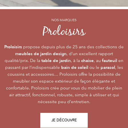
NOS MARQUES
NOS MARQUES
NOS MARQUES
Alizé
Océo
Proloisirs
by PROLOISIRS
by PROLOISIRS
Proloisirs
Océo
Alizé
mobilier Premium
crée du
est LA marque du mobilier de jardin contemporain
propose depuis plus de 25 ans des collections de
, pour vivre l’extérieur avec
meubles de jardin design
accessibilité du prix
raffinement et participer de façon inoubliable aux grandes
dont la conception et l’
, d’un excellent rapport
font qu’elle
table de jardin
chaise
fauteuil
qualité/prix. De la
émotions de la vie. Le mobilier Océo, de par la qualité de
s’adresse au plus grand nombre.
, à la
, au
en
bain de soleil
parasol
passant par l’indispensable
ses différents matériaux et de sa fabrication, se joue des
Le mobilier d’extérieur Alizé apporte un souffle bien
ou le
, les
style
extérieur
frontières d’usage. Voir son
coussins et accessoires… Proloisirs offre la possibilité de
agréable empreint de
, fonctionnalité, facilité
comme une pièce à
Repas
Salon
Détente
d’utilisation, prix, pour des instants
part entière nécessite du style et le soin des détails.
meubler son espace extérieur de façon élégante et
,
,
.
plateaux
confortable. Proloisirs crée pour vous du mobilier de plein
Alizé est créée pour bien vivre dehors, dans la joie, la
L’illustration Océo passe par la qualité des
tables
Trespa® qui équipent en exclusivité de nombreuses
air attractif, fonctionnel, robuste, simple à utiliser et qui
modernité, la simplicité, le plaisir d’être ensemble !
de jardin
nécessite peu d’entretien.
pour un plaisir d’usage durable.
JE DÉCOUVRE
JE DÉCOUVRE
JE DÉCOUVRE