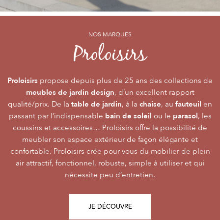
NOS MARQUES
NOS MARQUES
NOS MARQUES
Alizé
Océo
Proloisirs
by PROLOISIRS
by PROLOISIRS
Proloisirs
Océo
Alizé
mobilier Premium
crée du
est LA marque du mobilier de jardin contemporain
propose depuis plus de 25 ans des collections de
, pour vivre l’extérieur avec
meubles de jardin design
accessibilité du prix
raffinement et participer de façon inoubliable aux grandes
dont la conception et l’
, d’un excellent rapport
font qu’elle
table de jardin
chaise
fauteuil
qualité/prix. De la
émotions de la vie. Le mobilier Océo, de par la qualité de
s’adresse au plus grand nombre.
, à la
, au
en
bain de soleil
parasol
passant par l’indispensable
ses différents matériaux et de sa fabrication, se joue des
Le mobilier d’extérieur Alizé apporte un souffle bien
ou le
, les
style
extérieur
frontières d’usage. Voir son
coussins et accessoires… Proloisirs offre la possibilité de
agréable empreint de
, fonctionnalité, facilité
comme une pièce à
Repas
Salon
Détente
d’utilisation, prix, pour des instants
part entière nécessite du style et le soin des détails.
meubler son espace extérieur de façon élégante et
,
,
.
plateaux
confortable. Proloisirs crée pour vous du mobilier de plein
Alizé est créée pour bien vivre dehors, dans la joie, la
L’illustration Océo passe par la qualité des
tables
Trespa® qui équipent en exclusivité de nombreuses
air attractif, fonctionnel, robuste, simple à utiliser et qui
modernité, la simplicité, le plaisir d’être ensemble !
de jardin
nécessite peu d’entretien.
pour un plaisir d’usage durable.
JE DÉCOUVRE
JE DÉCOUVRE
JE DÉCOUVRE