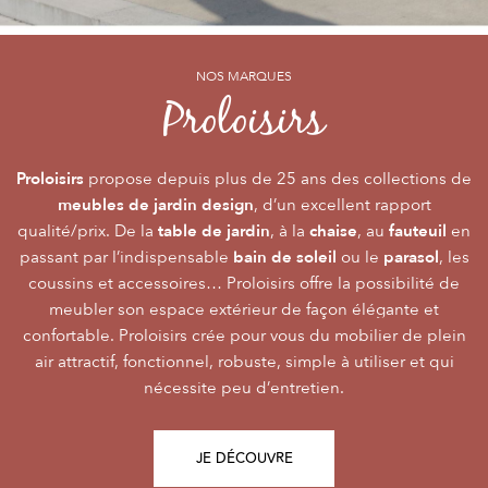
NOS MARQUES
NOS MARQUES
NOS MARQUES
Alizé
Océo
Proloisirs
by PROLOISIRS
by PROLOISIRS
Proloisirs
Océo
Alizé
mobilier Premium
crée du
est LA marque du mobilier de jardin contemporain
propose depuis plus de 25 ans des collections de
, pour vivre l’extérieur avec
meubles de jardin design
accessibilité du prix
raffinement et participer de façon inoubliable aux grandes
dont la conception et l’
, d’un excellent rapport
font qu’elle
table de jardin
chaise
fauteuil
qualité/prix. De la
émotions de la vie. Le mobilier Océo, de par la qualité de
s’adresse au plus grand nombre.
, à la
, au
en
bain de soleil
parasol
passant par l’indispensable
ses différents matériaux et de sa fabrication, se joue des
Le mobilier d’extérieur Alizé apporte un souffle bien
ou le
, les
style
extérieur
frontières d’usage. Voir son
coussins et accessoires… Proloisirs offre la possibilité de
agréable empreint de
, fonctionnalité, facilité
comme une pièce à
Repas
Salon
Détente
d’utilisation, prix, pour des instants
part entière nécessite du style et le soin des détails.
meubler son espace extérieur de façon élégante et
,
,
.
plateaux
confortable. Proloisirs crée pour vous du mobilier de plein
Alizé est créée pour bien vivre dehors, dans la joie, la
L’illustration Océo passe par la qualité des
tables
Trespa® qui équipent en exclusivité de nombreuses
air attractif, fonctionnel, robuste, simple à utiliser et qui
modernité, la simplicité, le plaisir d’être ensemble !
de jardin
nécessite peu d’entretien.
pour un plaisir d’usage durable.
JE DÉCOUVRE
JE DÉCOUVRE
JE DÉCOUVRE