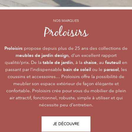
NOS MARQUES
NOS MARQUES
NOS MARQUES
Alizé
Océo
Proloisirs
by PROLOISIRS
by PROLOISIRS
Proloisirs
Océo
Alizé
mobilier Premium
crée du
est LA marque du mobilier de jardin contemporain
propose depuis plus de 25 ans des collections de
, pour vivre l’extérieur avec
meubles de jardin design
accessibilité du prix
raffinement et participer de façon inoubliable aux grandes
dont la conception et l’
, d’un excellent rapport
font qu’elle
table de jardin
chaise
fauteuil
qualité/prix. De la
émotions de la vie. Le mobilier Océo, de par la qualité de
s’adresse au plus grand nombre.
, à la
, au
en
bain de soleil
parasol
passant par l’indispensable
ses différents matériaux et de sa fabrication, se joue des
Le mobilier d’extérieur Alizé apporte un souffle bien
ou le
, les
style
extérieur
frontières d’usage. Voir son
coussins et accessoires… Proloisirs offre la possibilité de
agréable empreint de
, fonctionnalité, facilité
comme une pièce à
Repas
Salon
Détente
d’utilisation, prix, pour des instants
part entière nécessite du style et le soin des détails.
meubler son espace extérieur de façon élégante et
,
,
.
plateaux
confortable. Proloisirs crée pour vous du mobilier de plein
Alizé est créée pour bien vivre dehors, dans la joie, la
L’illustration Océo passe par la qualité des
tables
Trespa® qui équipent en exclusivité de nombreuses
air attractif, fonctionnel, robuste, simple à utiliser et qui
modernité, la simplicité, le plaisir d’être ensemble !
de jardin
nécessite peu d’entretien.
pour un plaisir d’usage durable.
JE DÉCOUVRE
JE DÉCOUVRE
JE DÉCOUVRE